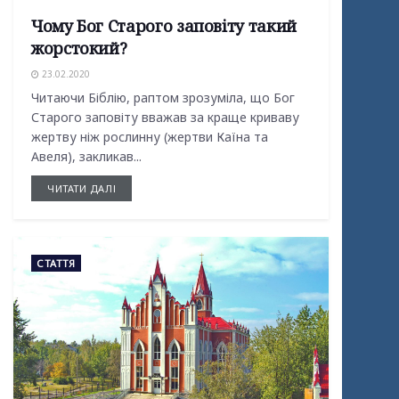
Чому Бог Старого заповіту такий
жорстокий?
23.02.2020
Читаючи Біблію, раптом зрозуміла, що Бог
Старого заповіту вважав за краще криваву
жертву ніж рослинну (жертви Каїна та
Авеля), закликав...
ЧИТАТИ ДАЛІ
СТАТТЯ