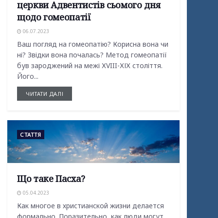
церкви Адвентистів сьомого дня
щодо гомеопатії
06.07.2023
Ваш погляд на гомеопатію? Корисна вона чи
ні? Звідки вона почалась? Метод гомеопатії
був зароджений на межі ХVIII-ХІХ століття.
Його...
ЧИТАТИ ДАЛІ
СТАТТЯ
Що таке Пасха?
05.04.2023
Как многое в христианской жизни делается
формально. Поразительно, как люди могут