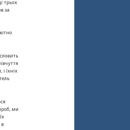
ці трьох
в за
лютно
исловить
півчуття
 і їхніх
тель
ося
ороб, ми
їх
 в