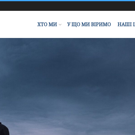
ХТО МИ
У ЩО МИ ВІРИМО
НАШІ 