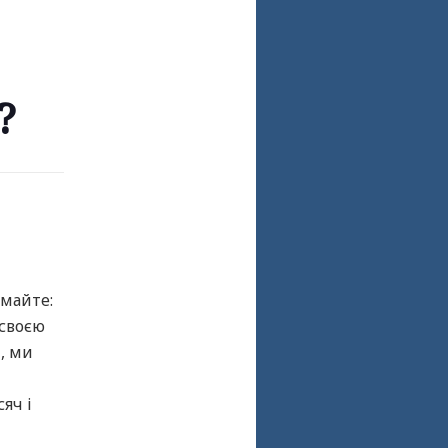
?
умайте:
 своєю
, ми
яч і