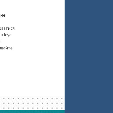
 не
оватися,
 Ісус.
і
авайте