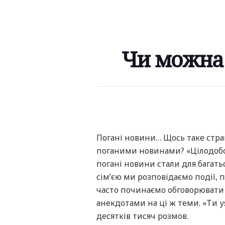
Чи можна 
Погані новини… Щось таке страш
поганими новинами? «Цілодобов
погані новини стали для багат
сім’єю ми розповідаємо події, 
часто починаємо обговорювати 
анекдотами на ці ж теми. «Ти у
десятків тисяч розмов.