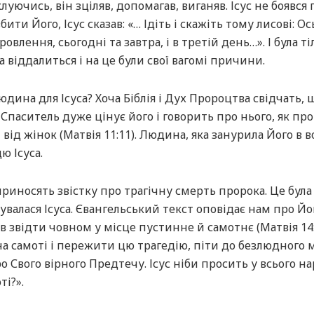
клуючись, він зціляв, допомагав, виганяв. Ісус не боявся
ти Його, Ісус сказав: «… Ідіть і скажіть тому лисові: Ос
овлення, сьогодні та завтра, і в третій день…». І була т
а віддалиться і на це були свої вагомі причини.
дина для Ісуса? Хоча Біблія і Дух Пророцтва свідчать, 
, Спаситель дуже цінує його і говорить про нього, як про
д жінок (Матвія 11:11). Людина, яка занурила Його в 
ю Ісуса.
приносять звістку про трагічну смерть пророка. Це була
увалася Ісуса. Євангельський текст оповідає нам про Йо
ив звідти човном у місце пустинне й самотнє (Матвія 14:1
на самоті і пережити цю трагедію, піти до безлюдного м
Свого вірного Предтечу. Ісус ніби просить у всього на
і?».