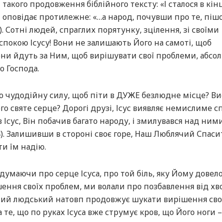
 такого продовження біблійного тексту: «І сталося в кін
ст оповідає протилежне: «…а народ, почувши про те, пішо
). Сотні людей, спраглих порятунку, зцілення, зі своїми
покою Ісусу! Вони не залишають Його на самоті, щоб
они йдуть за Ним, щоб вирішувати свої проблеми, абсо
 Господа.
ою чудодійну силу, щоб піти в ДУЖЕ безлюдне місце? В
го святе серце? Дорогі друзі, Ісус виявляє немислиме с
 Ісус, Він побачив багато народу, і змилувався над ними,
4). Залишивши в стороні своє горе, Наш Люблячий Спаси
и їм надію.
 думаючи про серце Ісуса, про той біль, яку Йому довел
ення своїх проблем, ми волали про позбавлення від хв
ний людський натовп продовжує шукати вирішення сво
те, що по руках Ісуса вже струмує кров, що Його ноги –