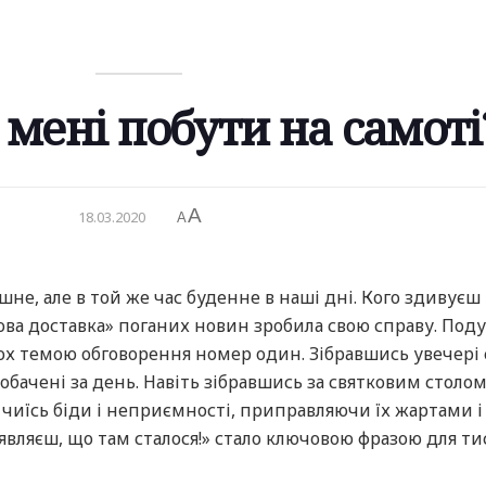
мені побути на самоті
A
18.03.2020
A
не, але в той же час буденне в наші дні. Кого здивуєш
а доставка» поганих новин зробила свою справу. Под
ьох темою обговорення номер один. Зібравшись увечері
побачені за день. Навіть зібравшись за святковим столом
чиїсь біди і неприємності, приправляючи їх жартами і
являєш, що там сталося!» стало ключовою фразою для тис