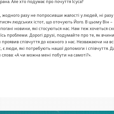
 рана. Але хто подумає про почуття Ісуса?
, жодного разу не попросивши жалості у людей, ні разу
тисяч людських істот, що оточують Його. В цьому Він –
погані новини, які стосуються нас. Нам теж хочеться сх
їсь проблеми. Дорогі друзі, подумайте про те, як вчинив
н проявив співчуття до кожного з нас. Незважаючи на вс
 є люди, які потребують нашої допомоги і співчуття. Д
слова: «А чи можна мені побути на самоті?».