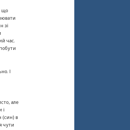
, що
орювати
н зі
и
й час.
 побути
но. І
сто, але
 і
 (син) в
я чути