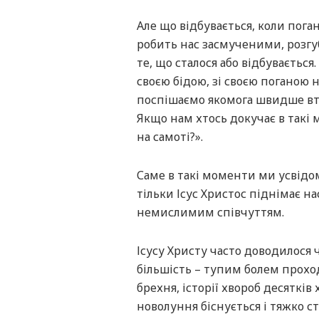
Але що відбувається, коли пога
робить нас засмученими, розг
те, що сталося або відбувається
своєю бідою, зі своєю поганою 
поспішаємо якомога швидше вте
Якщо нам хтось докучає в такі
на самоті?».
Саме в такі моменти ми усвідом
тільки Ісус Христос піднімає 
немислимим співчуттям.
Ісусу Христу часто доводилося ч
більшість – тупим болем проход
брехня, історії хвороб десятків 
новолуння біснується і тяжко с