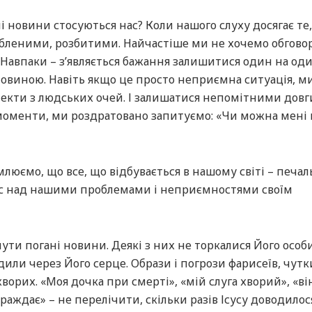
ні новини стосуються нас? Коли нашого слуху досягає те
убленими, розбитими. Найчастіше ми не хочемо обгов
. Навпаки – з’являється бажання залишитися один на оди
новиною. Навіть якщо це просто неприємна ситуація, м
кти з людських очей. І залишатися непомітними довги
 моменти, ми роздратовано запитуємо: «Чи можна мені
люємо, що все, що відбувається в нашому світі – печаль
нас над нашими проблемами і неприємностями своїм
ути погані новини. Деякі з них не торкалися Його особи
или через Його серце. Образи і погрози фарисеїв, чутки
хворих. «Моя дочка при смерті», «мій слуга хворий», «він
траждає» – не перелічити, скільки разів Ісусу доводилос