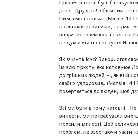
Цілком логічно було б очікувати
днів… Друзі, ні! Біблійний тек
Ним з міст пішки» (Матвія 14:13
поганими новинами, не дають с
впоратися з важкою втратою. В
не думаючи про почуття Нашого
Як вчинть Ісус? Використає св
їм всю гіркоту, яка наповнює Йо
до грішних людей: «І, як вийшов
слабих уздоровив» (Матвія 14:1
повертається до людей, щоб дат
Всі ми були в тому натовпі… Не
винести, ми потребували виріш
просили милості. Цей величез
проблем, не звертаючи уваги на 