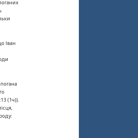
 поганих
ь
ільки
що Іван
води
 погана
го
3 (1ч)).
ісця,
роду: