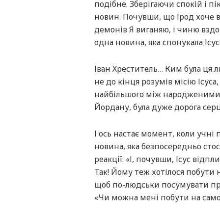
подібне. Зберігаючи спокій і пі
новин. Почувши, що Ірод хоче вби
демонів Я виганяю, і чиню вздор
одна новина, яка спонукала Ісус
Іван Хреститель… Ким була ця лю
не до кінця розумів місію Ісуса
найбільшого між народженими ві
Йордану, була дуже дорога серц
І ось настає момент, коли учні 
новина, яка безпосередньо стос
реакції: «І, почувши, Ісус відпл
Так! Йому теж хотілося побути 
щоб по-людськи посумувати про 
«Чи можна мені побути на самот