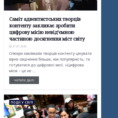
Саміт адвентистських творців
контенту закликає зробити
цифрову місію невід’ємною
частиною досягнення міст світу
27.07.2026
Спікери закликали творців контенту цінувати
вірне свідчення більше, ніж популярність, та
готуватися до цифрової місії. «Цифрова
місія – це не ...
ЧИТАТИ ДАЛІ
ПОДІЇ У СВІТІ