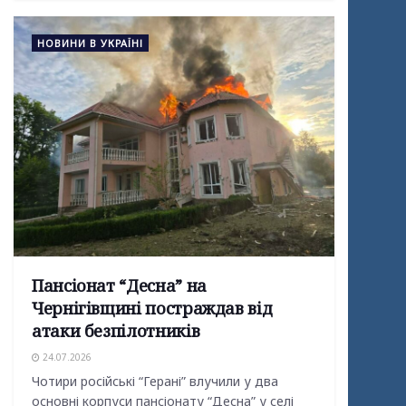
НОВИНИ В УКРАЇНІ
Пансіонат “Десна” на
Чернігівщині постраждав від
атаки безпілотників
24.07.2026
Чотири російські “Герані” влучили у два
основні корпуси пансіонату “Десна” у селі