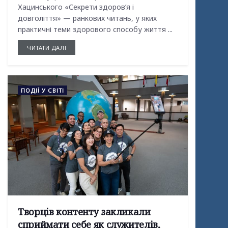
Хацинського «Секрети здоров’я і
довголіття» — ранкових читань, у яких
практичні теми здорового способу життя ...
ЧИТАТИ ДАЛІ
ПОДІЇ У СВІТІ
Творців контенту закликали
сприймати себе як служителів,