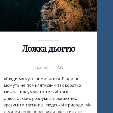
Ложка дьогтю
A
31.03.2020
A
«Люди можуть помилятися. Люди не
можуть не помилятися» – так коротко
можна підсумувати тисячі томів
філософських роздумів, покликаних
зрозуміти таємниці людської природи. Ми
десятки разів перевіряли цю істину на