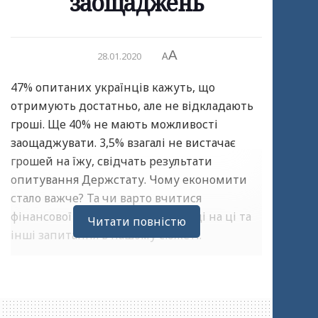
заощаджень
A
28.01.2020
A
47% опитаних українців кажуть, що
отримують достатньо, але не відкладають
гроші. Ще 40% не мають можливості
заощаджувати. 3,5% взагалі не вистачає
грошей на їжу, свідчать результати
опитування Держстату. Чому економити
стало важче? Та чи варто вчитися
фінансової грамотності? Відповіді на ці та
Читати повністю
інші запитання в нашому сюжеті.
Переглянути відео
Чи легко бути економним? Цього місяця
соціологічною групою “Рейтинг” було