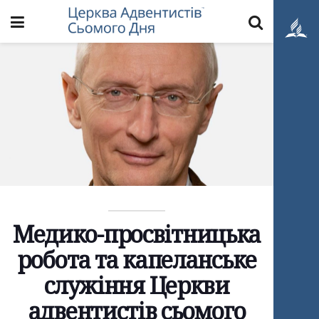
Медико-просвітницька
робота та капеланське
служіння Церкви
адвентистів сьомого