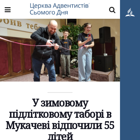
У зимовому
підлітковому таборі в
Мукачеві відпочили 55
дітей