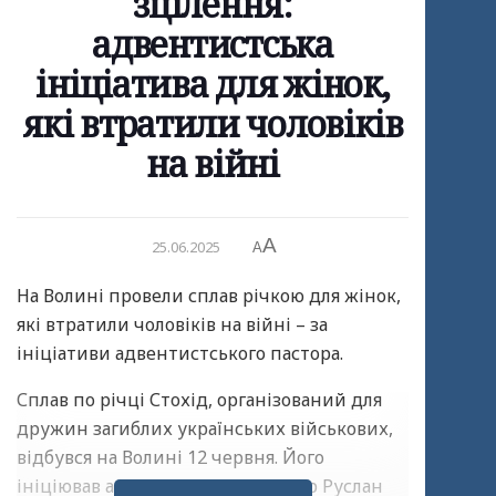
зцілення:
адвентистська
ініціатива для жінок,
які втратили чоловіків
на війні
A
25.06.2025
A
На Волині провели сплав річкою для жінок,
які втратили чоловіків на війні – за
ініціативи адвентистського пастора.
Сплав по річці Стохід, організований для
дружин загиблих українських військових,
відбувся на Волині 12 червня. Його
ініціював адвентистський пастор Руслан