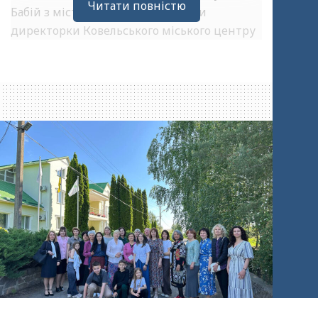
Читати повністю
Бабій з міста Ковель за підтримки
директорки Ковельського міського центру
соціальних служб Інни Третяк.
У сплаві взяли участь 13 осіб: сам пастор як
інструктор-провідник, директорка центру
соціальних служб Інна Третяк із
помічницею Людмилою та дев’ятеро
жінок, які втратили своїх чоловіків на війні.
“Це була наша перша спільна зустріч з
дружинами загиблих, — розповідає пастор
Руслан Бабій. — Але ми вже неодноразово
співпрацювали з центром соціальних
служб. Наприклад, у квітні ми направили
чотирьох матерів загиблих воїнів на
реабілітаційну програму. Ще дві жінки
зараз перебувають в оздоровчому центрі