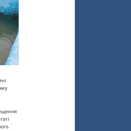
мні
аму
рещення
таті
лого