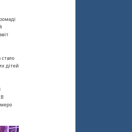
громаді
й
авіт
 стало
их дітей
3
 В
емеро