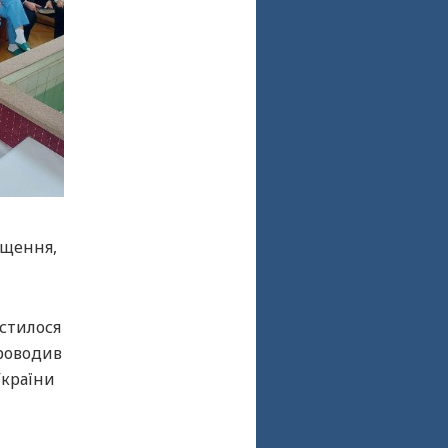
ещення,
стилося
проводив
України