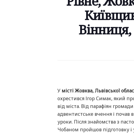
Рівне, Жовк
Київщина
Вінниця,
У
місті Жовква, Львівської облас
охрестився Ігор Симак, який п
від міста. Від парафіян громад
адвентистське вчення і почав в
уроки. Після знайомства з пас
Чобаном пройшов підготовку і у