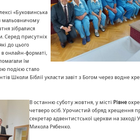
ексі «Буковинська
в мальовничому
втня зібралися
ни. Серед присутніх
 які до цього
 в онлайн-форматі,
опомагали їм
ою подією стало
тів Школи Біблії укласти завіт з Богом через водне хр
В останню суботу жовтня, у місті
Рівне
охре
четверо осіб. Урочистий обряд хрещення 
секретар адвентистської церкви на заході 
Микола Рябенко.