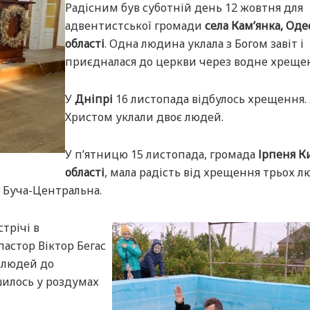
Радісним був суботній день 12 жовтня для
адвентистської громади
села
Кам’янка, Оде
області
. Одна людина уклала з Богом завіт і
приєдналася до церкви через водне хреще
У
Дніпрі
16 листопада відбулось хрещення. 
Христом уклали двоє людей.
У п’ятницю 15 листопада, громада
Ірпеня К
області
, мала радість від хрещення трьох л
 Буча-Центральна.
трічі в
астор Віктор Бегас
в людей до
шилось у роздумах