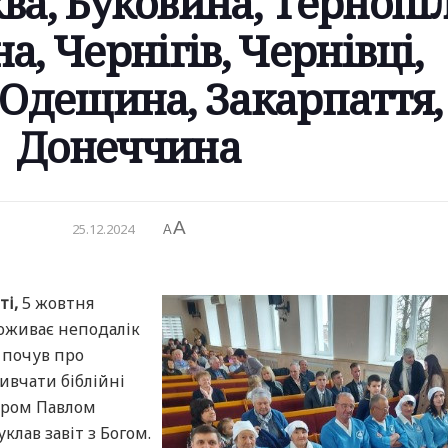
ва, Буковина, Тернопіл
, Чернігів, Чернівці,
 Одещина, Закарпаття,
Донеччина
A
25.12.2024
A
ті,
5 жовтня
роживає неподалік
и почув про
ивчати біблійні
тором Павлом
клав завіт з Богом.