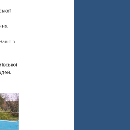
ської
ння.
Завіт з
иївської
юдей.