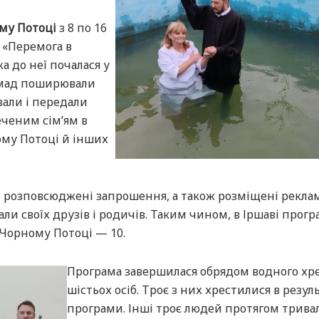
ому Потоці
з 8 по 16
 «Перемога в
а до неї почалася у
ромад поширювали
вали і передали
ченим сім’ям в
ному Потоці й інших
 розповсюджені запрошення, а також розміщені рекла
ли своїх друзів і родичів. Таким чином, в Іршаві прогр
в Чорному Потоці — 10.
Програма завершилася обрядом водного х
шістьох осіб. Троє з них хрестилися в резуль
програми. Інші троє людей протягом трива