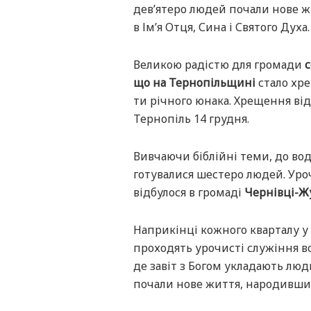
дев’ятеро людей почали нове 
в Ім’я Отця, Сина і Святого Духа.
Великою радістю для громади
с
що на Тернопільщині
стало хр
ти річного юнака. Хрещення від
Тернопіль 14 грудня.
Вивчаючи біблійні теми, до во
готувалися шестеро людей. Уро
відбулося в громаді
Чернівці-Ж
Наприкінці кожного кварталу у 
проходять урочисті служіння в
де завіт з Богом укладають люд
почали нове життя, народившись