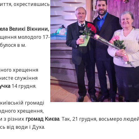
життя, охрестившись
ела
Великі Вікнини,
ещення молодого 17-
булося в м.
дного хрещення
чисте служіння
учка
14 грудня.
київській громаді
одного хрещення,
и з різних
громад Києва
. Так, 21 грудня, восьмеро люде
 від води і Духа.