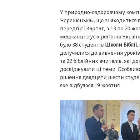
У природно-оздоровчому компл
Черешенька», що знаходиться 
передгір’ї Карпат, з 13 по 20 жо
мешканці з усіх регіонів Украї
було 38 студентів
Школи Біблії
,
долучилися до вивчення уроків
та 22 біблійних вчителів, які д
досліджувати ці теми. Особлив
рішення двадцяти шести студен
яке відбулося 19 жовтня.