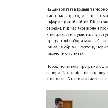
На
Закарпатті в Іршаві та Чорн
листопада проходила програма
інформаційній війні». Підготовк
березні, під час якої віряни г
книги, газети, буклети, підготу
продуктові набори малозабезпе
Іршаві, Дубрівці, Розтоці, Чор
населених пунктах.
Перед початком програми були
банери. Також віряни запрошува
відвідало 15 неадвентистів, а 