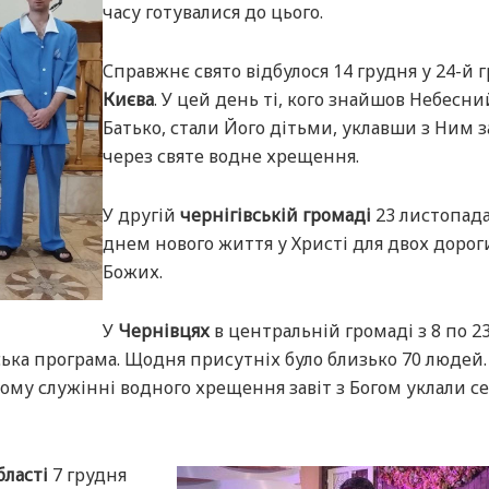
часу готувалися до цього.
Справжнє свято відбулося 14 грудня у 24-й 
Києва
. У цей день ті, кого знайшов Небесни
Батько, стали Його дітьми, уклавши з Ним з
через святе водне хрещення.
У другій
чернігівській громаді
23 листопада
днем нового життя у Христі для двох дорог
Божих.
У
Чернівцях
в центральній громаді з 8 по 2
ька програма. Щодня присутніх було близько 70 людей.
тому служінні водного хрещення завіт з Богом уклали с
бласті
7 грудня