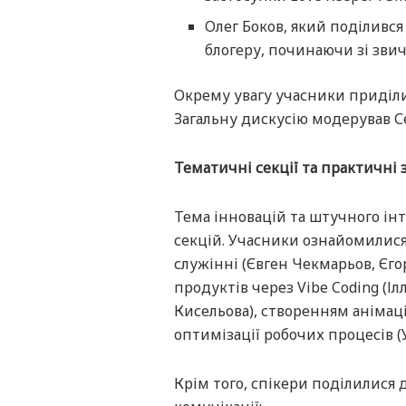
Олег Боков, який поділивс
блогеру, починаючи зі звич
Окрему увагу учасники приділи
Загальну дискусію модерував С
Тематичні секції та практичні 
Тема інновацій та штучного ін
секцій. Учасники ознайомилися
служінні (Євген Чекмарьов, Єг
продуктів через Vibe Coding (Іл
Кисельова), створенням анімаці
оптимізації робочих процесів (У
Крім того, спікери поділилися 