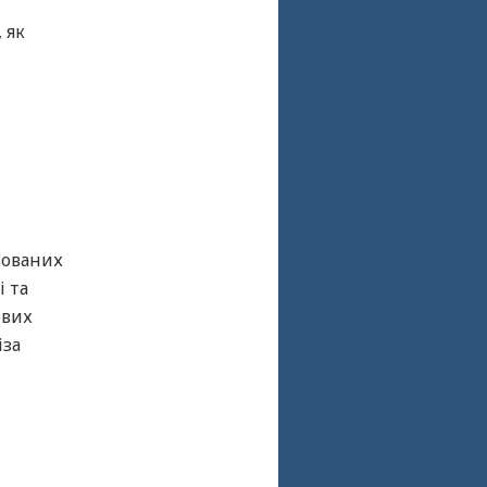
 як
зованих
 та
ових
іза