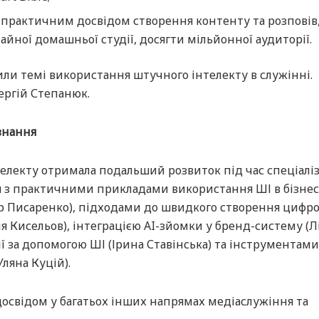
я практичним досвідом створення контенту та розповів,
айної домашньої студії, досягти мільйонної аудиторії.
ли темі використання штучного інтелекту в служінні.
ергій Степанюк.
знання
телекту отримала подальший розвиток під час спеціалі
 з практичними прикладами використання ШІ в бізнесі
ор Писаренко), підходами до швидкого створення цифр
ля Кисельов), інтеграцією AI-зйомки у бренд-систему (Л
ї за допомогою ШІ (Ірина Ставінська) та інструментами
ляна Куцій).
досвідом у багатьох інших напрямах медіаслужіння та