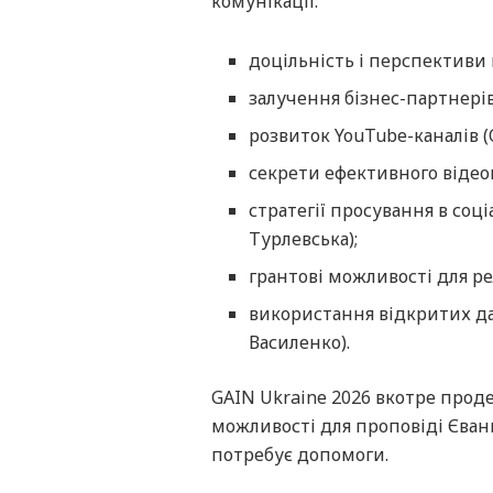
комунікації:
доцільність і перспективи
залучення бізнес-партнерів
розвиток YouTube-каналів (
секрети ефективного відео
стратегії просування в соц
Турлевська);
грантові можливості для ре
використання відкритих да
Василенко).
GAIN Ukraine 2026 вкотре прод
можливості для проповіді Єванг
потребує допомоги.