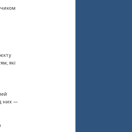
анчиком
оєкту
ям, які
мей
ед них —
з