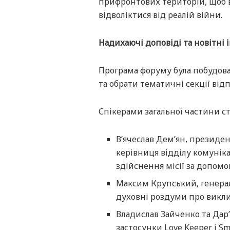
прифронтових територій, щоб в
відволіктися від реалій війни.
Надихаючі доповіді та новітні
Програма форуму була побудова
та обрати тематичні секції від
Спікерами загальної частини ст
В’ячеслав Дем’ян, президент
керівниця відділу комуніка
здійснення місії за допомо
Максим Крупський, генера
духовні роздуми про викли
Владислав Зайченко та Дар’
застосунки Love Keeper і Sma