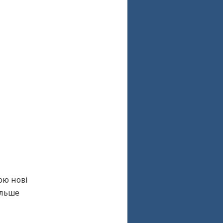
ою нові
ільше