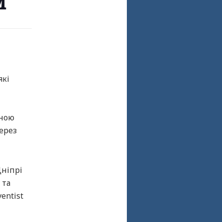
м
які
нною
ерез
Дніпрі
 та
entist