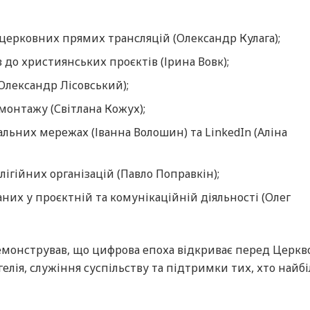
 церковних прямих трансляцій (Олександр Кулага);
 до християнських проєктів (Ірина Вовк);
Олександр Лісовський);
монтажу (Світлана Кожух);
іальних мережах (Іванна Волошин) та LinkedIn (Аліна
лігійних організацій (Павло Поправкін);
них у проєктній та комунікаційній діяльності (Олег
емонстрував, що цифрова епоха відкриває перед Церкв
елія, служіння суспільству та підтримки тих, хто найб