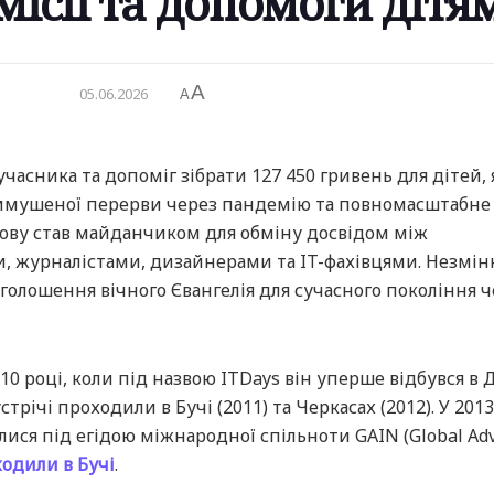
місії та допомоги дітя
A
05.06.2026
A
учасника та допоміг зібрати 127 450 гривень для дітей, 
 вимушеної перерви через пандемію та повномасштабне
ову став майданчиком для обміну досвідом між
 журналістами, дизайнерами та IT-фахівцями. Незмі
олошення вічного Євангелія для сучасного покоління ч
10 році, коли під назвою ITDays він уперше відбувся в 
устрічі проходили в Бучі (2011) та Черкасах (2012). У 2013
лися під егідою міжнародної спільноти GAIN (Global Adv
одили в Бучі
.