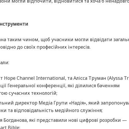
они могли відпочити, відновитися та хоча б ненадовг
 інструменти
на таким чином, щоб учасники могли відвідати загальні
повідно до своїх професійних інтересів.
али:
 Hope Channel International, та Алісса Труман (Alyssa T
ції Генеральної конференції, які ділилися баченням
гою сучасних технологій;
льний директор Медіа Групи «Надія», який запропонув
ки та відповідальність медійного служіння;
я Богданова, які представили нові цифрові розробки —
rt Bible;