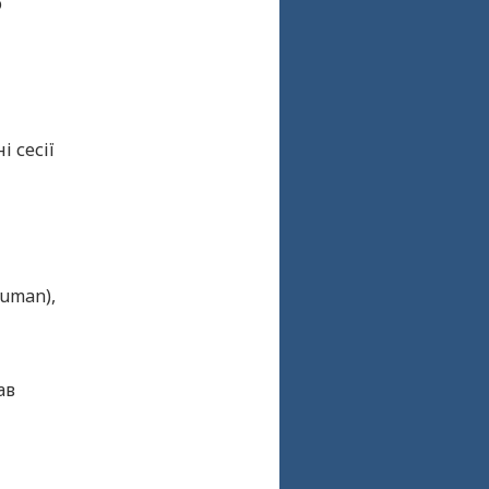
о
 сесії
ruman),
ав