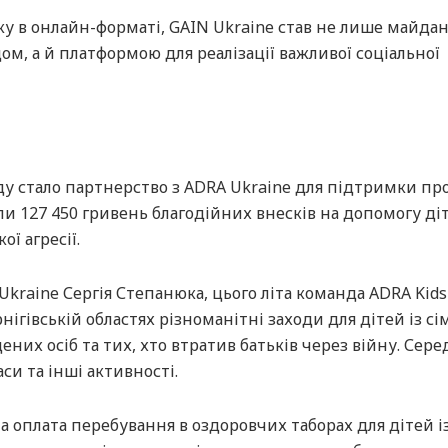
ку в онлайн-форматі, GAIN Ukraine став не лише майд
м, а й платформою для реалізації важливої соціальної
ду стало партнерство з ADRA Ukraine для підтримки пр
ли 127 450 гривень благодійних внесків на допомогу діт
ї агресії.
kraine Сергія Степанюка, цього літа команда ADRA Kids
ігівській областях різноманітні заходи для дітей із сі
них осіб та тих, хто втратив батьків через війну. Сер
аси та інші активності.
оплата перебування в оздоровчих таборах для дітей і