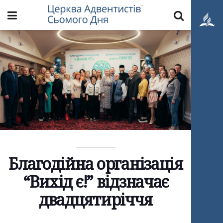
Благодійна організація
“Вихід є!” відзначає
двадцятиріччя