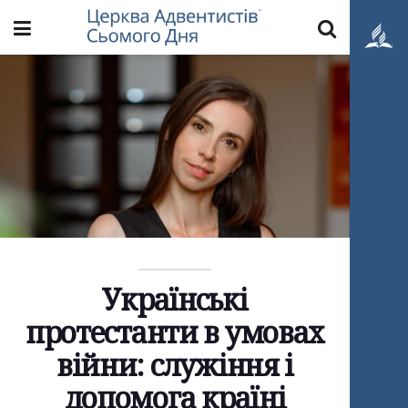
Українські
протестанти в умовах
війни: служіння і
допомога країні