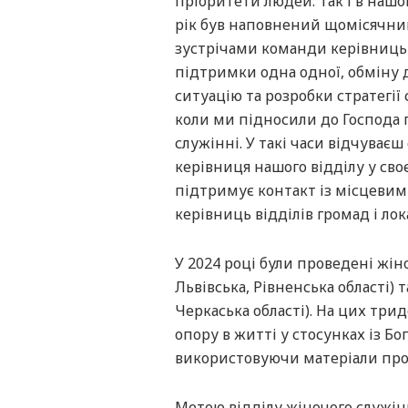
пріоритети людей. Так і в нашо
рік був наповнений щомісячни
зустрічами команди керівниць 
підтримки одна одної, обміну д
ситуацію та розробки стратегії
коли ми підносили до Господа 
служінні. У такі часи відчуваєш
керівниця нашого відділу у сво
підтримує контакт із місцевим
керівниць відділів громад і лок
У 2024 році були проведені жін
Львівська, Рівненська області) 
Черкаська області). На цих тр
опору в житті у стосунках із Б
використовуючи матеріали проє
Метою відділу жіночого служінн