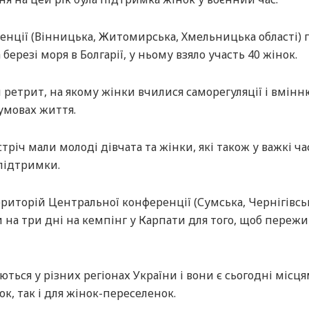
енції (Вінницька, Житомирська, Хмельницька області)
березі моря в Болгарії, у ньому взяло участь 40 жінок.
й ретрит, на якому жінки вчилися саморегуляції і вмінн
умовах життя.
річ мали молоді дівчата та жінки, які також у важкі ча
підтримки.
риторій Центральної конференції (Сумська, Чернігівсь
ти на три дні на кемпінг у Карпати для того, щоб переж
ються у різних регіонах України і вони є сьогодні місц
к, так і для жінок-переселенок.