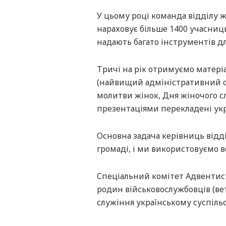
У цьому році команда відділу ж
нараховує більше 1400 учасниць
надають багато інструментів д
Тричі на рік отримуємо матеріа
(найвищий адміністративний ор
молитви жінок, Дня жіночого сл
презентаціями перекладені ук
Основна задача керівниць відді
громаді, і ми використовуємо в
Спеціальний комітет Адвентист
родин військовослужбовців (вет
служіння українському суспільс