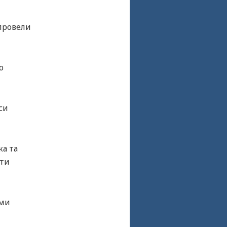
 провели
ю
си
ка та
ити
ями