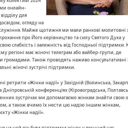
му колективі 2024
ми онлайн-
відділу для
освідом, огляду на
 служіння. Майже щотижня ми мали ранкові молитовні з
прохання про Його керівництво та силу Святого Духа у
 свою слабкість і залежність від Господньої підтримки.
єму регіоні має жіночі телеграм або вайбер-групи, де
и громадами. Також проводять наживо консультативні 
альні жіночі зустрічі підтримки.
очі ретрити «Жінки надії» у Західній (Волинська, Закарп
та Дніпровській конференціях (Кіровоградська, Полтавсь
иденних зустрічах ми допомагаємо жінкам знайти свою 
огом, а також вчимо їх нести цю надію іншим жінкам,
кту «Жінки надії».
я на цей рік була підтримка жінок у воєнний час.