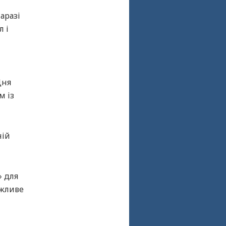
аразі
л і
Дня
м із
ній
» для
ажливе