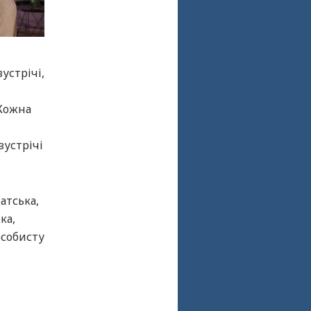
устрічі,
 Кожна
зустрічі
атська,
ка,
особисту