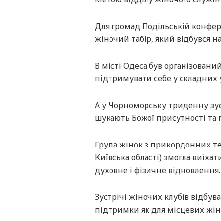
Для громад Подільській конфер
жіночий табір, який відбувся на 
В місті Одеса був організовани
підтримувати себе у складних 
А у Чорноморську триденну зуст
шукають Божої присутності та 
Група жінок з прикордонних те
Київська області) змогла виїха
духовне і фізичне відновлення.
Зустрічі жіночих клубів відбува
підтримки як для місцевих жіно