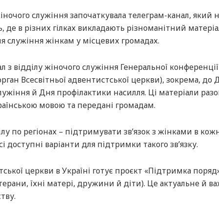
іночого служіння започаткувала телеграм-канал, який н
, де в різних гілках викладають різноманітний матеріа
ля служіння жінкам у місцевих громадах.
л з відділу жіночого служіння Генеральної конференції
ган Всесвітньої адвентистської церкви), зокрема, до 
ужіння й Дня профілактики насилля. Ці матеріали разо
раїнською мовою та передані громадам.
лу по регіонах – підтримувати зв’язок з жінками в кож
сі доступні варіанти для підтримки такого звʼязку.
ської церкви в Україні готує проєкт «Підтримка поряд
ерани, їхні матері, дружини й діти). Це актуальне й в
тву.