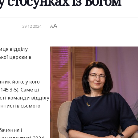
у стосунках із Богом
A
29.12.2024
A
иця відділу
кої церкви в
ник його; у кого
145:3-5). Саме ці
сті команди відділу
нтистів сьомого
бачення і