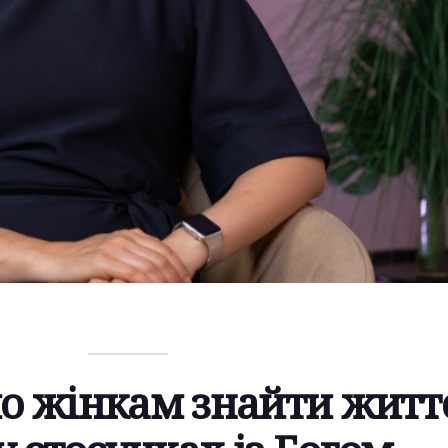
о жінкам знайти житт