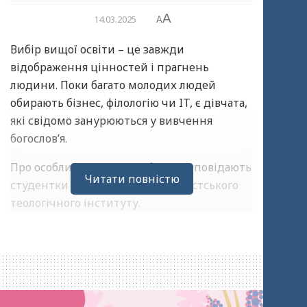
A
14.03.2025
A
Вибір вищої освіти – це завжди
відображення цінностей і прагнень
людини. Поки багато молодих людей
обирають бізнес, філологію чи IT, є дівчата,
які свідомо занурюються у вивчення
богослов’я.
Про особливості свого вибору розповідають
Читати повністю
студентки Українського адвентистського
теологічного інституту.
Аліна Козурак, студентка 4 курсу: