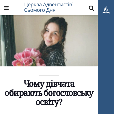
Чому дівчата
обирають богословську
освіту?