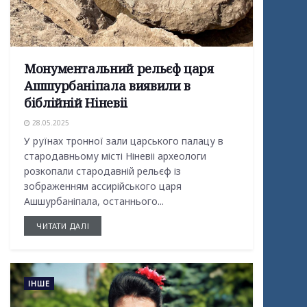
Монументальний рельєф царя
Ашшурбаніпала виявили в
біблійній Ніневіі
28.05.2025
У руїнах тронної зали царського палацу в
стародавньому місті Ніневіі археологи
розкопали стародавній рельєф із
зображенням ассирійського царя
Ашшурбаніпала, останнього...
ЧИТАТИ ДАЛІ
ІНШЕ