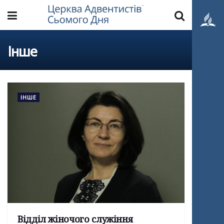
Інше
ІНШЕ
Відділ жіночого служіння