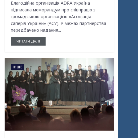
Благодійна організація ADRA Україна
підписала меморандум про співпрацю з
громадською організацією «Асоціація
саперів України» (АСУ). У межах партнерства
передбачено надання...
ЧИТАТИ ДАЛІ
ІНШЕ