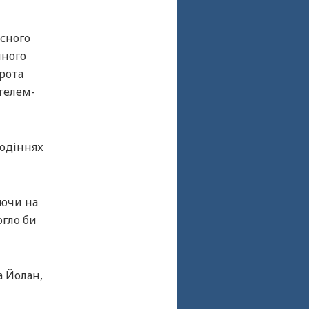
асного
чного
рота
ителем-
лодіннях
аючи на
огло би
а Йолан,