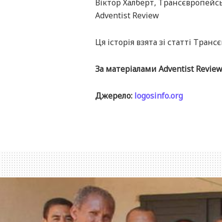
Віктор Халберт, Трансєвропейсь
Adventist Review
Ця історія взята зі статті Тран
За матеріалами Adventist Revie
Джерело:
logosinfo.org