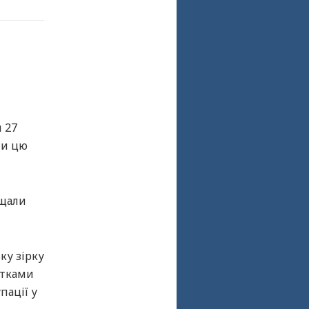
 27
ти цю
ищали
ку зірку
’ятками
пації у