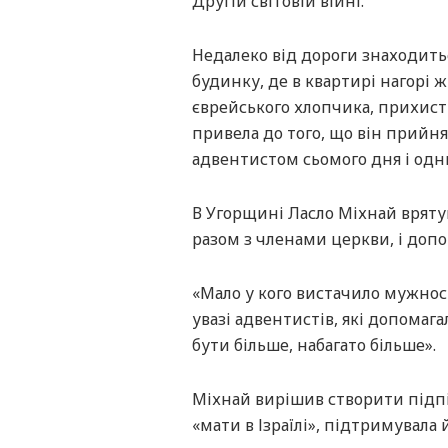
Другій світовій війні.
Недалеко від дороги знаходитьс
будинку, де в квартирі нагорі 
єврейського хлопчика, прихист
привела до того, що він прийня
адвентистом сьомого дня і одн
В Угорщині Ласло Міхнай врятув
разом з членами церкви, і допо
«Мало у кого вистачило мужност
увазі адвентистів, які допомага
бути більше, набагато більше».
Міхнай вирішив створити підпі
«мати в Ізраїлі», підтримувала 