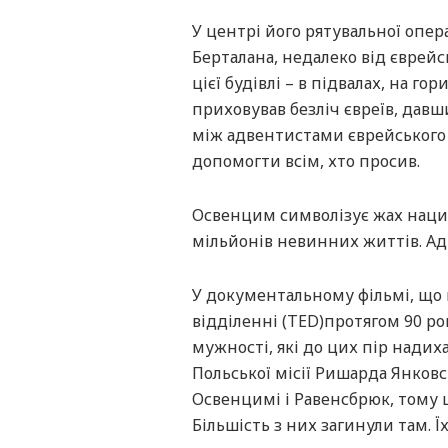
У центрі його рятувальної опер
Берталана, недалеко від єврейс
цієї будівлі – в підвалах, на г
приховував безліч євреїв, давш
між адвентистами єврейського
допомогти всім, хто просив.
Освенцим символізує жах нацис
мільйонів невинних життів. Адв
У документальному фільмі, що
відділенні (TED)протягом 90 ро
мужності, які до цих пір надих
Польської місії Ришарда Янковськ
Освенцимі і Равенсбрюк, тому щ
Більшість з них загинули там. Ї