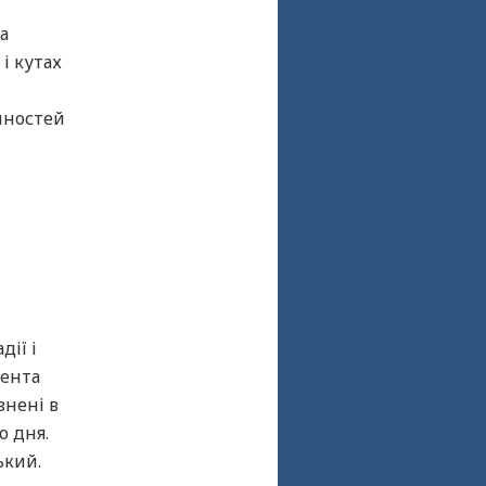
а
і кутах
інностей
дії і
дента
знені в
о дня.
ький.