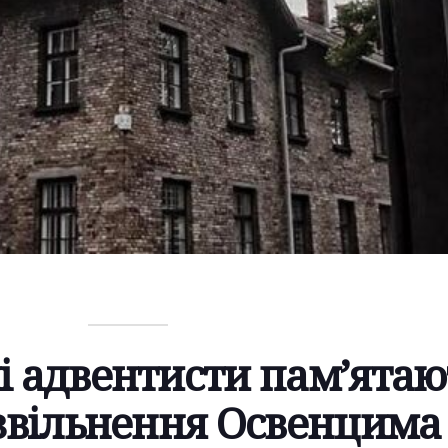
і адвентисти пам’ятаю
 звільнення Освенцима