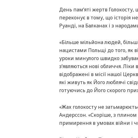
День пам’яті жертв Голокосту, що
переконує в тому, що історія 
Руанді, на Балканах і з народам
«Більше мільйона людей, більшіс
нацистами Польщі до того, як ві
уроки минулого швидко забувают
з’являються нові обличчя. Ліки 
відображені в місії нашої Церк
які живуть як Його люблячі свідк
готуючись до Його скорого прих
«Жах голокосту не затьмарюєть
Андерссон. «Скоріше, з плином 
примирення в умовах війни і чв