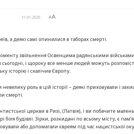
A
31.01.2020
A
їв, а деякі самі опинилися в таборах смерті.
 моменту звільнення Освенцима радянськими військами
ив сьогодні, і щороку все менше людей можуть розповіс
ку історію і скалічив Європу.
 невелику роль в цій історії – деякі приховували і зах
ри смерті.
истської церкви в Ризі, (Латвія), і ви побачите малень
і біля будівлі. Зірки, розкидані по всьому місту, є пам
вували або допомагали євреям під час нацистської оку