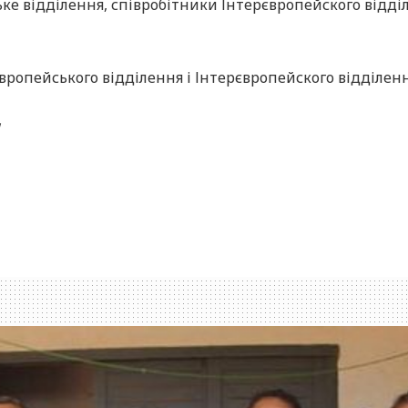
ке відділення, співробітники Інтерєвропейского відділ
сєвропейського відділення і Інтерєвропейского відділенн
w