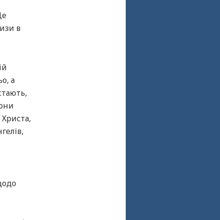
Це
изи в
ій
о, а
стають,
вони
 Христа,
гелів,
щодо