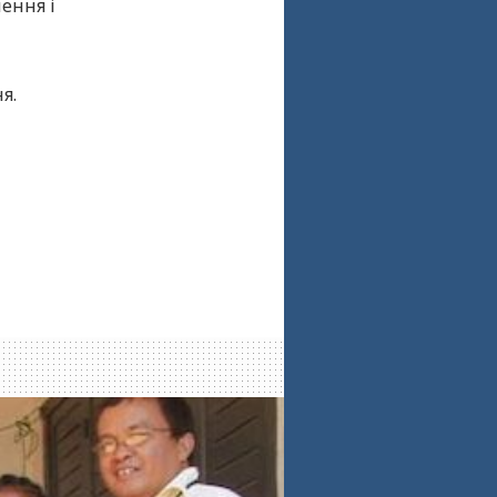
ення і
я.