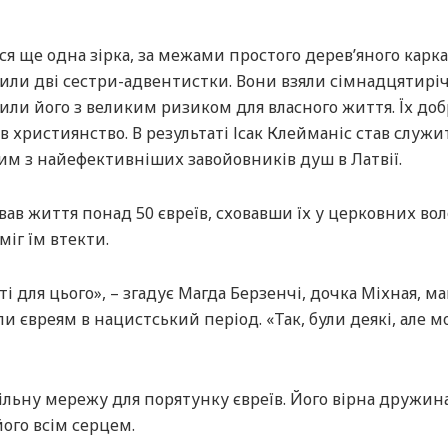
я ще одна зірка, за межами простого дерев’яного карк
жили дві сестри-адвентистки. Вони взяли сімнадцятирі
или його з великим ризиком для власного життя. Їх доб
в християнство. В результаті Ісак Клейманіс став служ
им з найефективніших завойовників душ в Латвії.
ав життя понад 50 євреїв, сховавши їх у церковних во
міг їм втекти.
і для цього», – згадує Магда Берзенчі, дочка Міхная, м
ли євреям в нацистський період. «Так, були деякі, але м
льну мережу для порятунку євреїв. Його вірна дружин
його всім серцем.