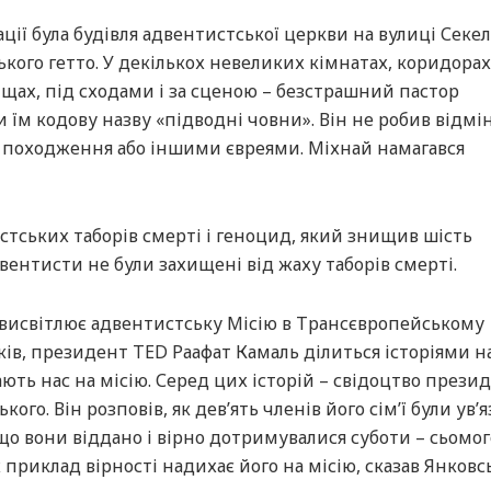
ації була будівля адвентистської церкви на вулиці Секел
ького гетто. У декількох невеликих кімнатах, коридорах 
орищах, під сходами і за сценою – безстрашний пастор
и їм кодову назву «підводні човни». Він не робив відм
 походження або іншими євреями. Міхнай намагався
тських таборів смерті і геноцид, який знищив шість
ентисти не були захищені від жаху таборів смерті.
 висвітлює адвентистську Місію в Трансєвропейському
ків, президент TED Раафат Камаль ділиться історіями на
ають нас на місію. Серед цих історій – свідоцтво прези
ого. Він розповів, як дев’ять членів його сім’ї були ув’я
о вони віддано і вірно дотримувалися суботи – сьомог
х приклад вірності надихає його на місію, сказав Янковс