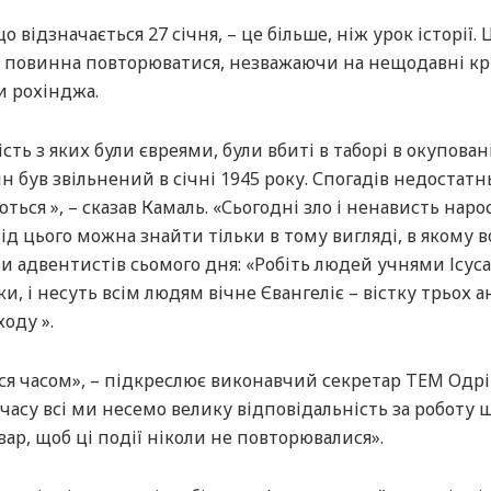
 відзначається 27 січня, – це більше, ніж урок історії. 
не повинна повторюватися, незважаючи на нещодавні кр
и рохінджа.
ть з яких були євреями, були вбиті в таборі в окупован
н був звільнений в січні 1945 року. Спогадів недостатнь
ься », – сказав Камаль. «Сьогодні зло і ненависть наро
від цього можна знайти тільки в тому вигляді, в якому 
ви адвентистів сьомого дня: «Робіть людей учнями Ісуса
и, і несуть всім людям вічне Євангеліє – вістку трьох ан
оду ».
ся часом», – підкреслює виконавчий секретар TEМ Одрі
часу всі ми несемо велику відповідальність за роботу 
ар, щоб ці події ніколи не повторювалися».