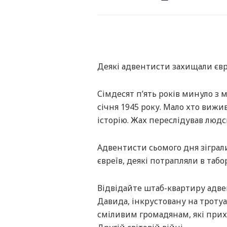
Деякі адвентисти захищали євре
Сімдесят п’ять років минуло з
січня 1945 року. Мало хто виж
історію. Жах переслідував людсь
Адвентисти сьомого дня зіграли
євреїв, деякі потрапляли в табо
Відвідайте штаб-квартиру адвент
Давида, інкрустовану на тротуар
сміливим громадянам, які прихо