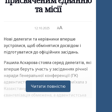
присвяченим єднанню
та місії
A
12.10.2025
A
Нові делегати та керівники вперше
зустрілися, щоб обмінятися досвідом і
підготуватися до офіційних засідань.
Рашила Аскарова стояла серед делегатів, які
вперше беруть участь у засіданнях річної
наради Генеральної конференції (ГК)
адвентистів сьомого дня. Вона приїхала з
Читати повністю
Казахстану – країни, де публічна
євангелізація обмежена, а адвентистська
церква є відносно невеликою спільнотою.
Вулична проповідь тут неможлива, тому