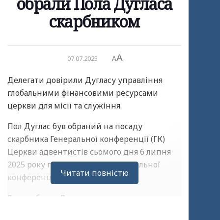
обрали Пола Дугласа
скарбником
A
07.07.2025
A
Делегати довірили Дугласу управління
глобальними фінансовими ресурсами
церкви для місії та служіння.
Пол Дуглас був обраний на посаду
скарбника Генеральної конференції (ГК)
Церкви адвентистів сьомого дня 6 липня
2025 року під час 62-ї сесії Генеральної
Читати повністю
конференції.
Як скарбник, Дуглас нестиме головну
відповідальність за нагляд за фінансовими