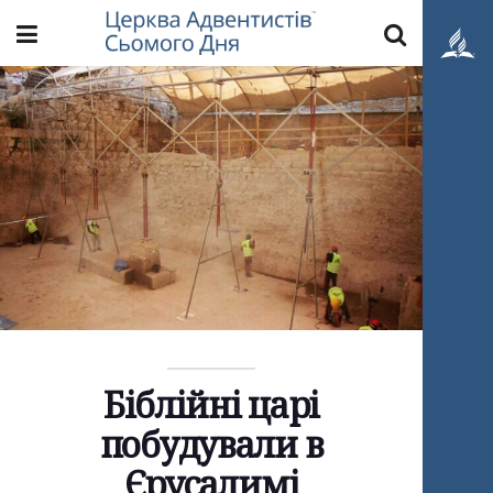
Біблійні царі
побудували в
Єрусалимі