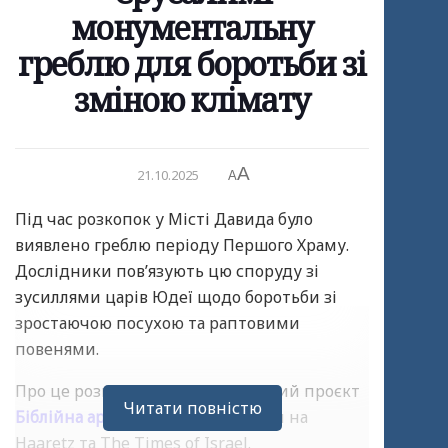
монументальну
греблю для боротьби зі
зміною клімату
A
21.10.2025
A
Під час розкопок у Місті Давида було
виявлено греблю періоду Першого Храму.
Дослідники пов’язують цю споруду зі
зусиллями царів Юдеї щодо боротьби зі
зростаючою посухою та раптовими
повенями.
Про це розповідає просвітницький проєкт
Читати повністю
Біблійна археологія
з посиланням на
Haaretz та The Times of Israel.