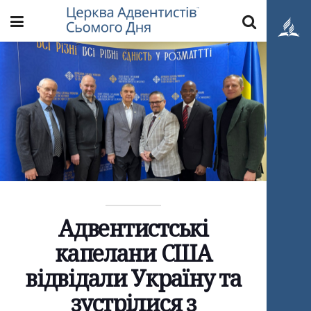
Адвентистські
капелани США
відвідали Україну та
зустрілися з