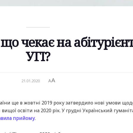
 що чекає на абітурієнт
УГІ?
A
21.01.2020
A
раїни ще в жовтні 2019 року затвердило нові умови щод
вищої освіти на 2020 рік. У грудні Український гумані
равила прийому
.