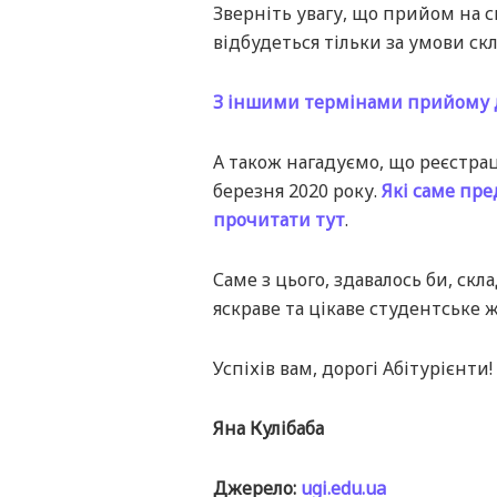
Зверніть увагу, що прийом на с
відбудеться тільки за умови ск
З іншими термінами прийому 
А також нагадуємо, що реєстрац
березня 2020 року.
Які саме пре
прочитати тут
.
Саме з цього, здавалось би, ск
яскраве та цікаве студентське 
Успіхів вам, дорогі Абітурієнти!
Яна Кулібаба
Джерело:
ugi.edu.ua