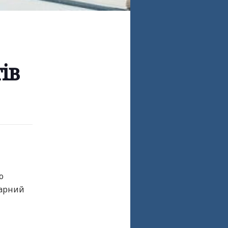
ів
о
тарний