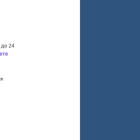
 до 24
ете
ся