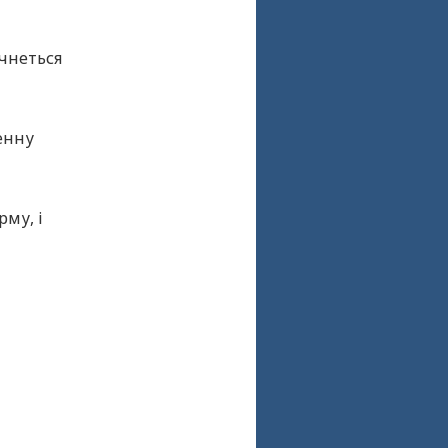
очнеться
енну
му, і