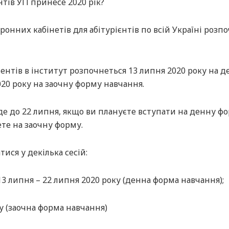
нтів УГІ принесе 2020 рік?
ронних кабінетів для абітурієнтів по всій Україні розп
ентів в інститут розпочнеться 13 липня 2020 року на д
020 року на заочну форму навчання.
 до 22 липня, якщо ви плануєте вступати на денну фор
те на заочну форму.
ися у декілька сесій:
 13 липня – 22 липня 2020 року (денна форма навчання);
ку (заочна форма навчання)