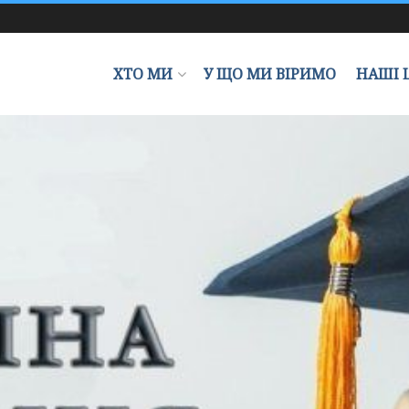
ХТО МИ
У ЩО МИ ВІРИМО
НАШІ 