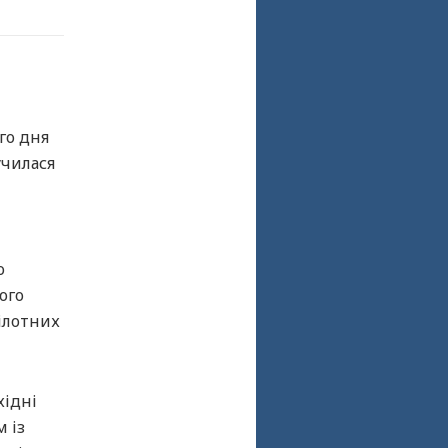
го дня
училася
о
ого
пілотних
хідні
м із