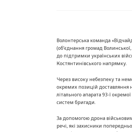
Волонтерська команда «Відчайд
(обʼєднання громад Волинської, 
до підтримки українських війсь
Костянтинівського напрямку.
Через високу небезпеку та нем
окремих позицій доставляння 
літального апарата 93-ї окремо
систем бригади.
За допомогою дрона військовим 
речі, які захисники попередньо