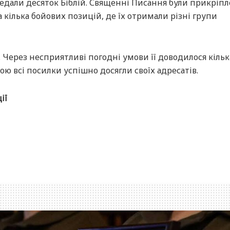
дали десяток Біблій. Священні Писання були прикріпл
а кілька бойових позицій, де їх отримали різні групи
 Через несприятливі погодні умови її доводилося кільк
ю всі посилки успішно досягли своїх адресатів.
ії