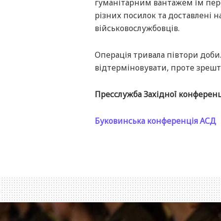
гуманітарним вантажем їм пере
різних посилок та доставлені н
військовослужбовців.
Операція тривала півтори доби.
відтерміновувати, проте зрешто
Пресслужба Західної конференц
Буковинська конференція АСД