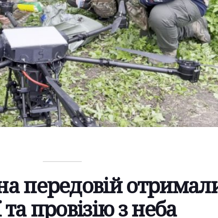
 на передовій отримал
ї та провізію з неба