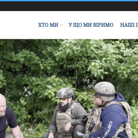
ХТО МИ
У ЩО МИ ВІРИМО
НАШІ 