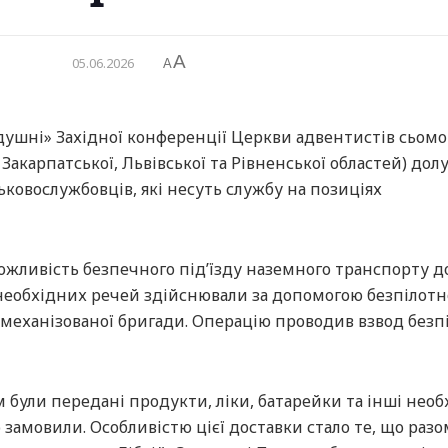
A
05.06.2026
A
ушні» Західної конференції Церкви адвентистів сьомо
Закарпатської, Львівської та Рівненської областей) дол
ковослужбовців, які несуть службу на позиціях
ожливість безпечного під’їзду наземного транспорту д
необхідних речей здійснювали за допомогою безпілотн
ї механізованої бригади. Операцію проводив взвод без
були передані продукти, ліки, батарейки та інші необ
 замовили. Особливістю цієї доставки стало те, що разо