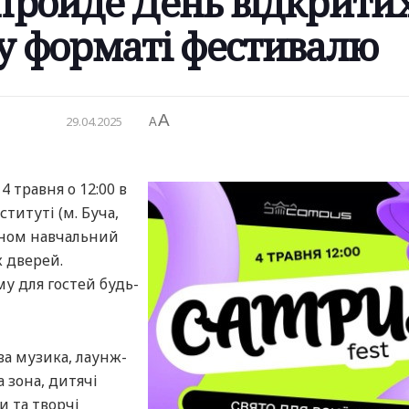
 пройде День відкрити
у форматі фестивалю
A
29.04.2025
A
 4 травня о 12:00 в
титуті (м. Буча,
чином навчальний
 дверей.
у для гостей будь-
ва музика, лаунж-
 зона, дитячі
и та творчі