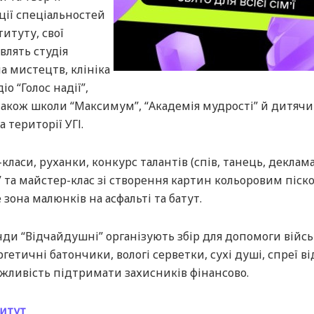
ції спеціальностей
титуту, свої
влять студія
а мистецтв, клініка
іо “Голос надії”,
 також школи “Максимум”, “Академія мудрості” й дитяч
 території УГІ.
класи, руханки, конкурс талантів (спів, танець, деклам
” та майстер-клас зі створення картин кольоровим піск
зона малюнків на асфальті та батут.
нди “Відчайдушні” організують збір для допомоги війс
етичні батончики, вологі серветки, сухі душі, спреї ві
жливість підтримати захисників фінансово.
титут