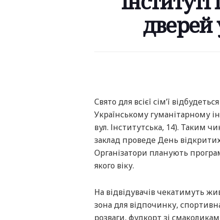
інституті
дверей 
Свято для всієї сім’ї відбудеться
Українському гуманітарному інс
вул. Інститутська, 14). Таким 
заклад проведе День відкритих
Організатори планують програм
якого віку.
На відвідувачів чекатимуть жи
зона для відпочинку, спортивна
розваги, фудкорт зі смаколикам