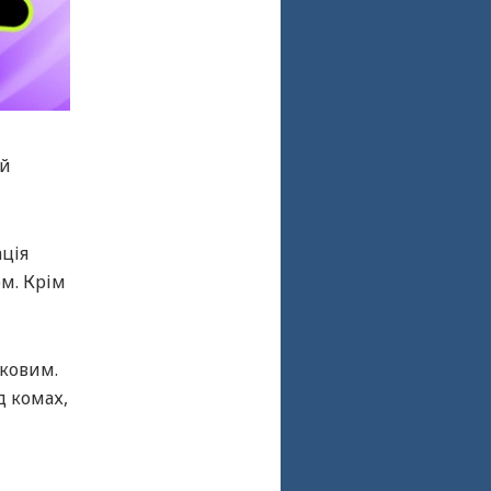
ий
ація
ом. Крім
ьковим.
д комах,