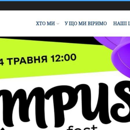
ХТО МИ
У ЩО МИ ВІРИМО
НАШІ 