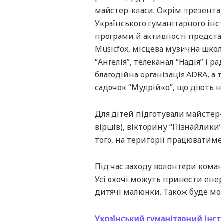
майстер-класи. Окрім презента
Українського гуманітарного інс
програми й активності предста
Musicfox, місцева музична школ
“Ангелія”, телеканал “Надія” і рад
благодійна організація ADRA, а
садочок “Мудрійко”, що діють на
Для дітей підготували майстер-
віршів), вікторину “Пізнайлики
того, на території працюватиме 
Під час заходу волонтери кома
Усі охочі можуть принести енерг
дитячі малюнки. Також буде мо
Український гуманітарний інс