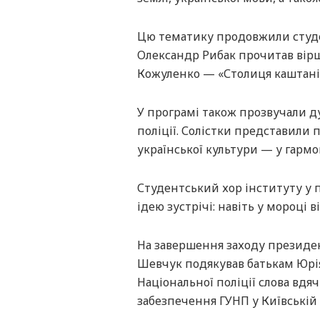
Цю тематику продовжили студен
Олександр Рибак прочитав вірш
Кожуленко — «Столиця каштані
У програмі також прозвучали д
поліції. Солістки представили п
української культури — у гармо
Студентський хор інституту у п
ідею зустрічі: навіть у мороці в
На завершення заходу президен
Шевчук подякував батькам Юрія Ч
Національної поліції слова вдя
забезпечення ГУНП у Київській 