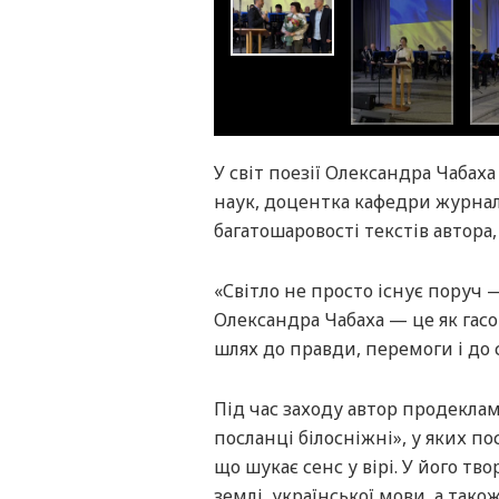
У світ поезії Олександра Чабах
наук, доцентка кафедри журналі
багатошаровості текстів автора,
«Світло не просто існує поруч 
Олександра Чабаха — це як гасов
шлях до правди, перемоги і до 
Під час заходу автор продеклам
посланці білосніжні», у яких по
що шукає сенс у вірі. У його тв
землі, української мови, а також