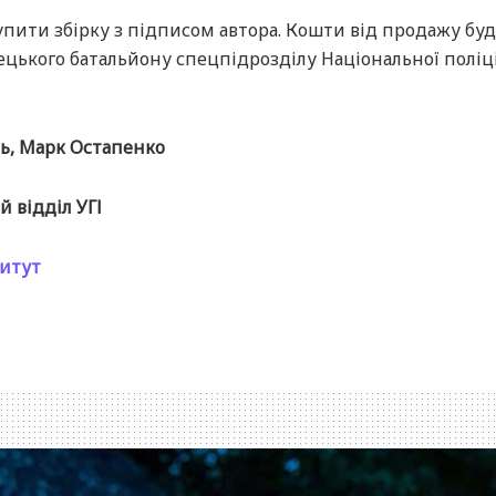
купити збірку з підписом автора. Кошти від продажу бу
ецького батальйону спецпідрозділу Національної поліці
ць, Марк Остапенко
 відділ УГІ
титут