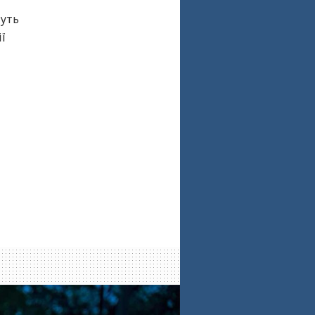
дуть
ї