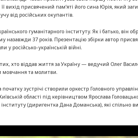
 її вихід присвячений пам’яті його сина Юрія, який заг
учу від російських окупантів.
аїнського гуманітарного інституту. Як і батько, він об
му назавжди 37 років. Презентацію збірки автор присв
ули у російсько-українській війні.
тих, хто віддав життя за Україну — ведучий Олег Васи
и мовчання та молитви.
 початку зустрічі створили оркестр Головного управлі
 Київській області під керівництвом Ярослава Головацько
 інституту (диригентка Дана Доманська), які спільно в