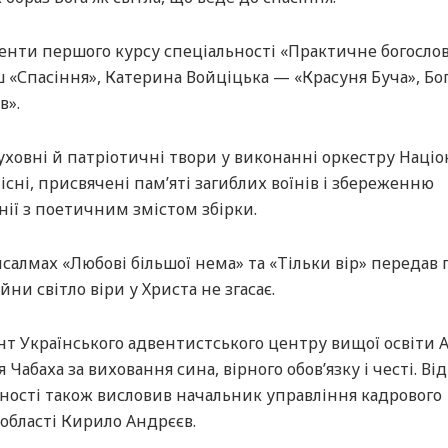
ти першого курсу спеціальності «Практичне богослов’
 «Спасіння», Катерина Войціцька — «Красуня Буча», Бо
в».
уховні й патріотичні твори у виконанні оркестру Націо
існі, присвячені пам’яті загиблих воїнів і збереженню
нії з поетичним змістом збірки.
салмах «Любові більшої нема» та «Тільки вір» передав 
ійни світло віри у Христа не згасає.
т Українського адвентистського центру вищої освіти 
абаха за виховання сина, вірного обов’язку і честі. Від
чності також висловив начальник управління кадрового
області Кирило Андрєєв.