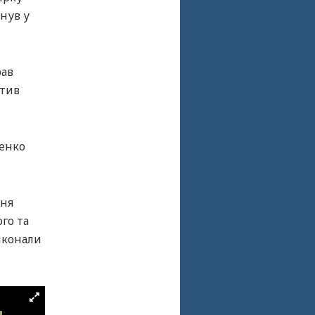
инув у
рав
ятив
ленко
ння
го та
иконали