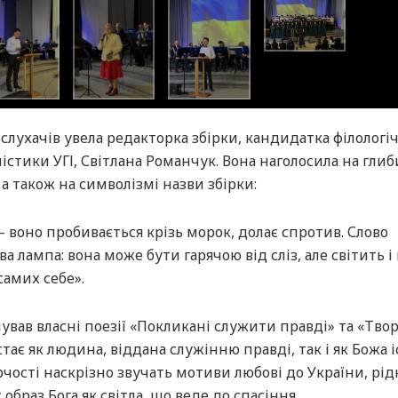
а слухачів увела редакторка збірки, кандидатка філологі
стики УГІ, Світлана Романчук. Вона наголосила на глиб
 а також на символізмі назви збірки:
— воно пробивається крізь морок, долає спротив. Слово
а лампа: вона може бути гарячою від сліз, але світить і
самих себе».
ував власні поезії «Покликані служити правді» та «Тво
стає як людина, віддана служінню правді, так і як Божа і
орчості наскрізно звучать мотиви любові до України, рід
 образ Бога як світла, що веде до спасіння.