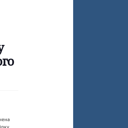
у
ого
внена
ірку