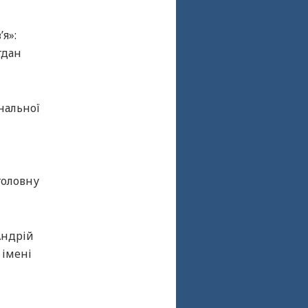
я»:
гдан
нальної
головну
Андрій
 імені