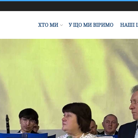
ХТО МИ
У ЩО МИ ВІРИМО
НАШІ 