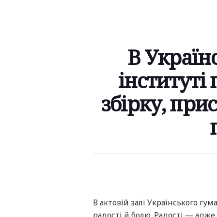
В Україн
інституті
збірку, при
В актовій залі Українського гу
радості й болю. Радості — адж