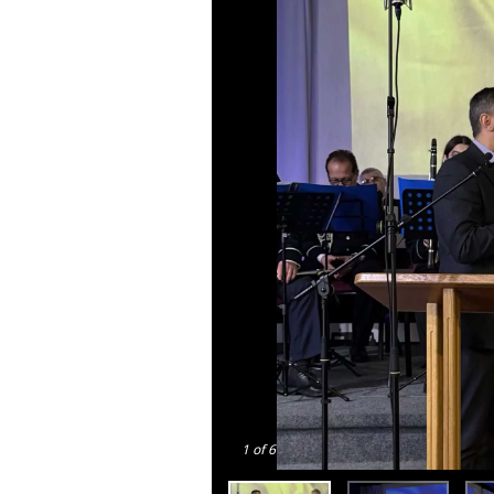
1
of 6