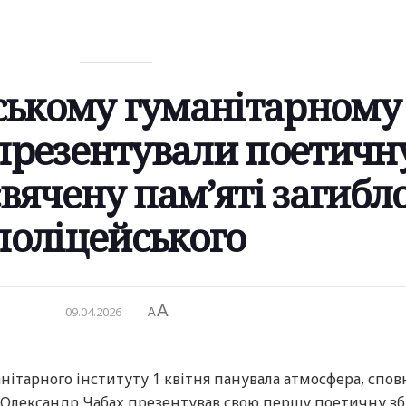
ському гуманітарному
 презентували поетичн
свячену пам’яті загибл
поліцейського
A
09.04.2026
A
манітарного інституту 1 квітня панувала атмосфера, спо
е Олександр Чабах презентував свою першу поетичну зб