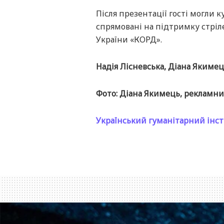
Після презентації гості могли 
спрямовані на підтримку стріл
України «КОРД».
Надія Лісневська, Діана Якиме
Фото: Діана Якимець, рекламний
Український гуманітарний інс