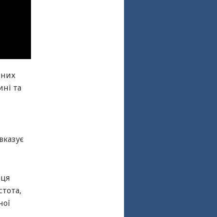
чних
ині та
 вказує
рця
стота,
ної