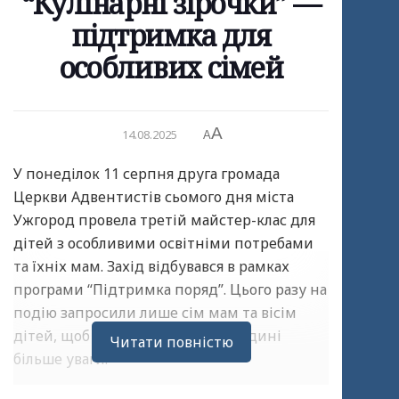
“Кулінарні зірочки” —
підтримка для
особливих сімей
A
14.08.2025
A
У понеділок 11 серпня друга громада
Церкви Адвентистів сьомого дня міста
Ужгород провела третій майстер-клас для
дітей з особливими освітніми потребами
та їхніх мам. Захід відбувався в рамках
програми “Підтримка поряд”. Цього разу на
подію запросили лише сім мам та вісім
дітей, щоб приділити кожній родині
Читати повністю
більше уваги.
На майстер-класі присутні разом готували