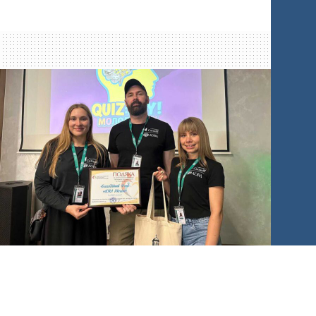
натуральні цукерки з фініків і кураги. Діти
власноруч перемелювали сухофрукти у
блендері, а потім формували маленькі
кульки та покривали їх кунжутом і
кокосовою стружкою.
-
+
1
of 3
Чернігівський Центр