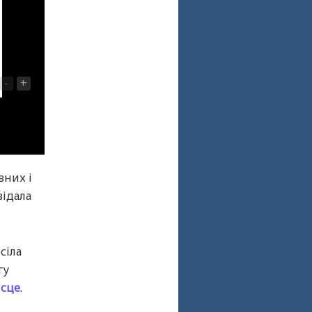
-
+
вних і
відала
сіла
гу
ісце
.