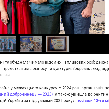
ні та об’єднала чимало відомих і впливових осіб: держа
 представників бізнесу та культури. Зокрема, захід від
нська.
їна у межах цього конкурсу. У 2024 році організація по
дний доброчинець — 2023»
, а також увійшла до рейтин
цій України за підсумками 2023 року»,
посівши 12-те м