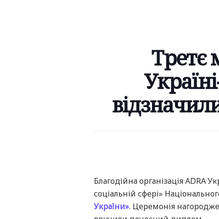
Третє 
Україні
відзначили
Благодійна організація ADRA Ук
соціальній сфері» Національно
України»
. Церемонія нагородже