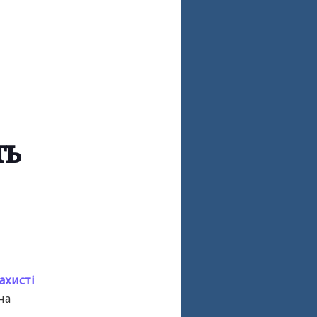
ть
захисті
на