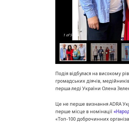
1
of 5
Подія відбулася на високому рів
громадських діячів, медійників,
перша леді України Олена Зеле
Це не перше визнання ADRA Укра
перше місце в номінації
«Наро
«Топ-100 доброчинних організа