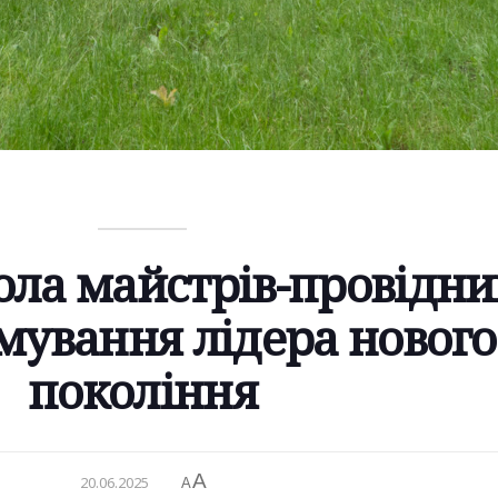
ла майстрів-провідни
рмування лідера нового
покоління
A
20.06.2025
A