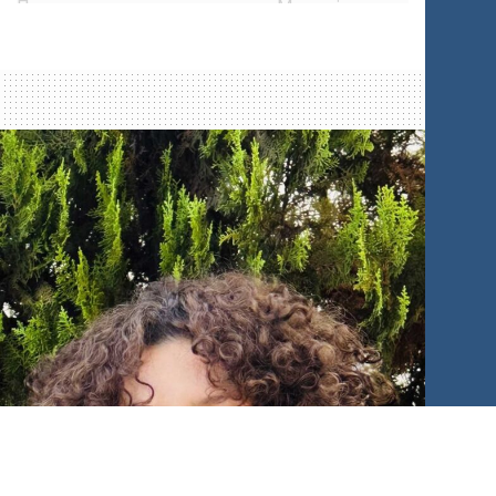
Перша частина розважальна. Молоді люди
знайомилися та грали в ігри.
-
+
1
of 3