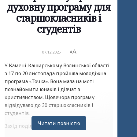
духовну програму для
старшокласників і
студентів
A
07.12.2025
A
У Камені-Каширському Волинської області
з 17 по 20 листопада пройшла молодіжна
програма «Точка». Вона мала на меті
познайомити юнаків і дівчат з
християнством. Щовечора програму
відвідувало до 30 старшокласників і
студентів.
Читати повністю
Захід поділявся на три частини.