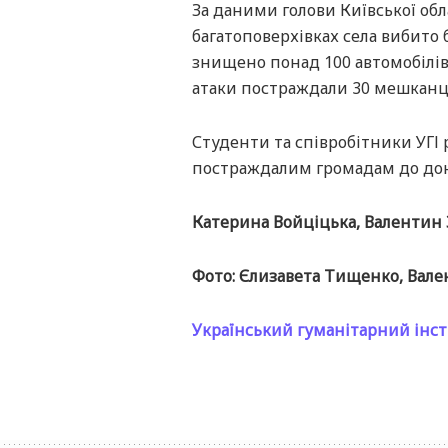
За даними голови Київської обл
багатоповерхівках села вибито 
знищено понад 100 автомобілів,
атаки постраждали 30 мешканці
Студенти та співробітники УГІ 
постраждалим громадам до дон
Катерина Войціцька, Валентин 
Фото: Єлизавета Тищенко, Вале
Український гуманітарний інс