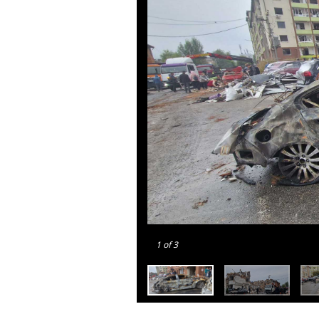
1
of 3