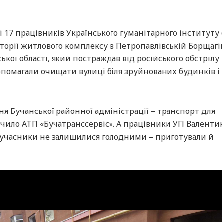
 і 17 працівників Українського гуманітарного інституту (
торії житлового комплексу в Петропавлівській Борщагі
ької області, який постраждав від російського обстрілу 
помагали очищати вулиці біля зруйнованих будинків і 
ня Бучанської районної адміністрації – транспорт для
ечило АТП «Бучатранссервіс». А працівники УГІ Валенти
 учасники не залишилися голодними – приготували й