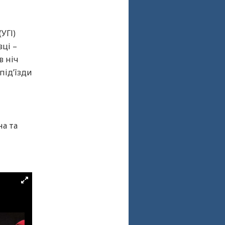
УГІ)
вці –
в ніч
під’їзди
на та