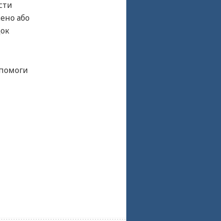
сти
жено або
док
опомоги