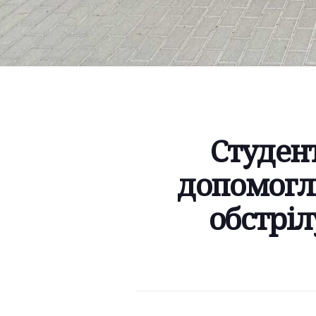
Студент
допомогли
обстріл