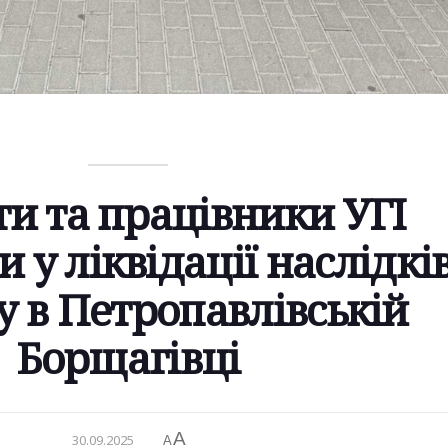
и та працівники УГІ
 у ліквідації наслідкі
у в Петропавлівській
Борщагівці
A
30.09.2025
A