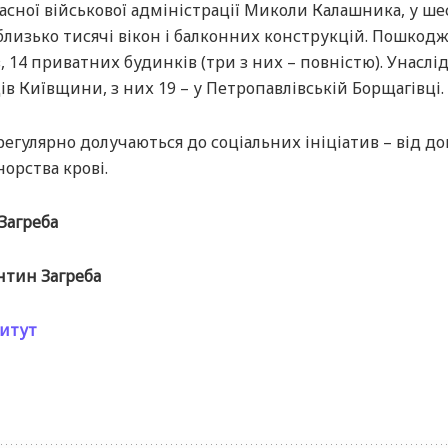
асної військової адміністрації Миколи Калашника, у ше
близько тисячі вікон і балконних конструкцій. Пошкод
 14 приватних будинків (три з них – повністю). Унаслі
в Київщини, з них 19 – у Петропавлівській Борщагівці.
регулярно долучаються до соціальних ініціатив – від д
орства крові.
Загреба
нтин Загреба
титут