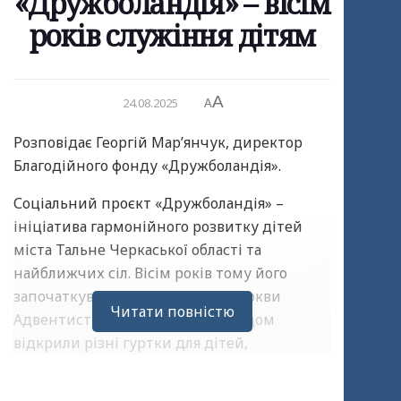
«Дружболандія» – вісім
років служіння дітям
A
24.08.2025
A
Розповідає Георгій Мар’янчук, директор
Благодійного фонду «Дружболандія».
Соціальний проєкт «Дружболандія» –
ініціатива гармонійного розвитку дітей
міста Тальне Черкаської області та
найближчих сіл. Вісім років тому його
започаткували у приміщенні церкви
Читати повністю
Адвентистів сьомого дня, де згодом
відкрили різні гуртки для дітей,
облаштували дитячий майданчик та
організували харчування. З часом кількість