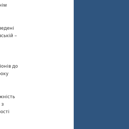
нім
ведені
вській –
іонів до
року
жність
 з
ості