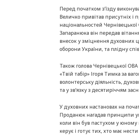
Перед початком з’їзду виконува
Величко привітав присутніх і пр
національностей Чернівецької О
Запаранюка він передав вітанн
внесок у зміцнення духовних ц
оборони України, та плідну сп
Також голова Чернівецької ОВА 
«Твій табір» Ігоря Тимка за ва
волонтерську діяльність, духо
та у зв’язку з десятиріччям за
У духовних настановах на почат
Проданюк нагадав принципи упр
коли він був пастухом у юному 
керує і готує тих, хто має нести