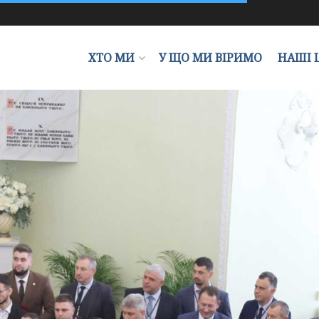
ХТО МИ
У ЩО МИ ВІРИМО
НАШІ 