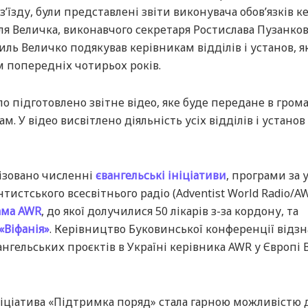
 з’їзду, були представлені звіти виконувача обов’язків к
ля Величка, виконавчого секретаря Ростислава Пузанков
ль Величко подякував керівникам відділів і установ, я
 попередніх чотирьох років.
ло підготовлено звітне відео, яке буде передане в гром
м. У відео висвітлено діяльність усіх відділів і установ
ізовано численні
євангельські ініціативи
, програми за 
тистського всесвітнього радіо (Adventist World Radio/AW
ама AWR
, до якої долучилися 50 лікарів з-за кордону, та
«Віфанія»
. Керівництво Буковинської конференції відз
ангельських проєктів в Україні керівника AWR у Європі 
ніціатива «Підтримка поряд» стала гарною можливістю 