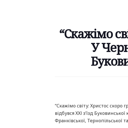
“Скажімо сві
У Черн
Букови
“Скажімо світу: Христос скоро г
відбувся ХХІ з’їзд Буковинської 
Франківської, Тернопільської т