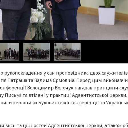
ло рукопокладення у сан проповідника двох служителів
ргія Патраша та Вадима Єрмоліна. Перед цим виконавч
 конференції Володимир Велечук нагадав принципи слу
у Письмі та втілені у практиці Адвентистської церкви.
или керівники Буковинської конференції та Українськ
и місії та цінностей Адвентистської церкви, а також о