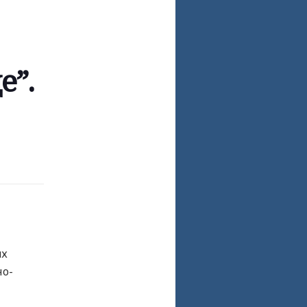
е”.
ях
но-