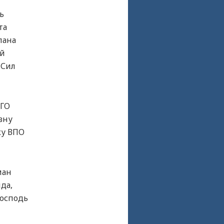
ь
та
лана
ий
 Сил
 ГО
вну
ку ВПО
ман
да,
Господь