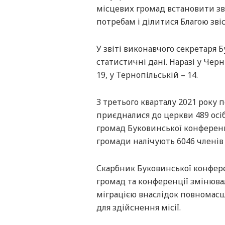
місцевих громад встановити зв
потребам і ділитися Благою зві
У звіті виконавчого секретаря 
статистичні дані. Наразі у Черн
19, у Тернопільській – 14.
З третього кварталу 2021 року п
приєдналися до церкви 489 осіб
громад Буковинської конференці
громади налічують 6046 членів
Скарбник Буковинської конфер
громад та конференції змінювал
міграцією внаслідок повномасш
для здійснення місії.