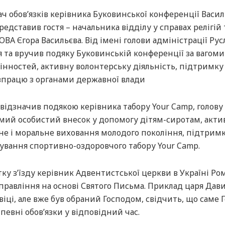
ч обов’язків керівника Буковинської конференції Васил
едставив гостя – начальника відділу у справах релігій 
ВА Єгора Васильєва. Від імені голови адміністрації Рус
я та вручив подяку Буковинській конференції за вагом
інностей, активну волонтерську діяльність, підтримку
івпрацю з органами державної влади
відзначив подякою керівника табору Your Camp, голову
гомий особистий внесок у допомогу дітям-сиротам, акти
вне і моральне виховання молодого покоління, підтрим
снування спортивно-оздоровчого табору Your Camp.
ку з’їзду керівник Адвентистської церкви в Україні Ро
авління на основі Святого Письма. Приклад царя Дави
віці, але вже був обраний Господом, свідчить, що саме 
 певні обов’язки у відповідний час.