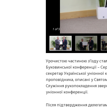
1
of 5
Урочистою частиною з’їзду ста
Буковинської конференції – Се
секретар Української уніонної
проповідника, описані у Святом
Служіння рукопокладення зверш
уніонної конференції.
Після підтвердження делегатам