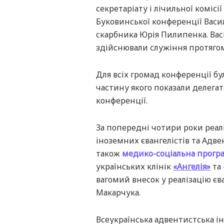
секретаріату і лічильної комісії
Буковинської конференції Васи
скарбника Юрія Пилипенка. Васи
здійснювали служіння протягом
Для всіх громад конференції бу
частину якого показали делегата
конференції.
За попередні чотири роки реал
іноземних євангелістів та Адвен
також
медико-соціальна прогр
українських клінік
«Ангелія»
та
вагомий внесок у реалізацію єв
Макарчука.
Всеукраїнська адвентистська і