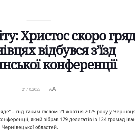
ту: Христос скоро гряд
івцях відбувся з’їзд
нської конференції
A
21.10.2025
A
ряде” – під таким гаслом 21 жовтня 2025 року у Чернівц
конференції, який зібрав 179 делегатів із 124 громад Іва
а Чернівецької областей.