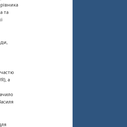
ерівника
а та
кі
ади,
участю
R), а
начило
Василя
для