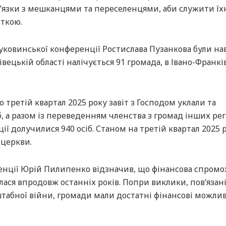
’язки з мешканцями та переселенцями, аби служити їх
сткою.
Буковинської конференції Ростислава Пузанкова були на
івецькій області налічується 91 громада, в Івано-Франкі
о третій квартал 2025 року завіт з Господом уклали та
, а разом із переведенням членства з громад інших рег
ї долучилися 940 осіб. Станом на третій квартал 2025 
 церкви.
енції Юрій Пилипенко відзначив, що фінансова спромо
ася впродовж останніх років. Попри виклики, пов’язані
табної війни, громади мали достатні фінансові можлив