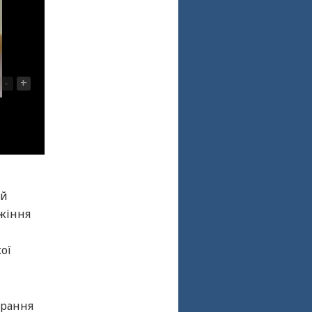
-
+
ий
жіння
ої
брання