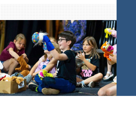
гнів, розвивати співчуття, прощення і
турботу. Уроки були побудовані на
біблійних принципах і подані в доступній,
захопливій формі через сценки, історії,
творчі завдання та живі дискусії.
-
+
1
of 3
Центр впливу “Зірка
надії” продовжує