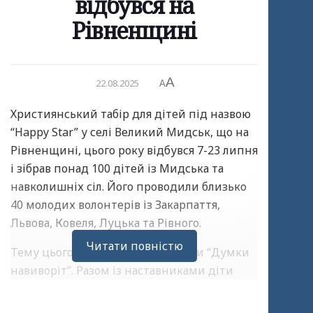
відбувся на
Рівненщині
A
22.08.2025
A
Християнський табір для дітей під назвою
“Happy Star” у селі Великий Мидськ, що на
Рівненщині, цього року відбувся 7-23 липня
і зібрав понад 100 дітей із Мидська та
навколишніх сіл. Його проводили близько
40 молодих волонтерів із Закарпаття,
Львова, Ковеля, Луцька та Рівного.
Читати повністю
Тему цьогорічного табору назвали “Думки
навиворіт”. Разом із наставниками діти
вчилися розпізнавати та висловлювати свої
почуття, розуміти інших, контролювати