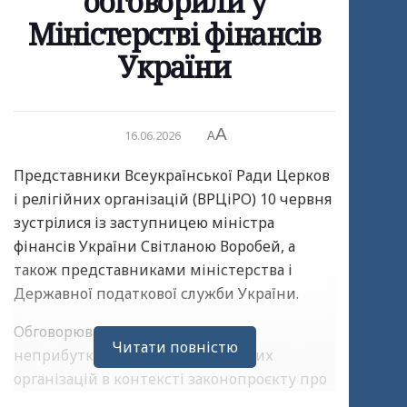
обговорили у
Міністерстві фінансів
України
A
16.06.2026
A
Представники Всеукраїнської Ради Церков
і релігійних організацій (ВРЦіРО) 10 червня
зустрілися із заступницею міністра
фінансів України Світланою Воробей, а
також представниками міністерства і
Державної податкової служби України.
Обговорювали питання щодо
Читати повністю
неприбуткового статусу релігійних
організацій в контексті законопроєкту про
внесення змін до Податкового кодексу