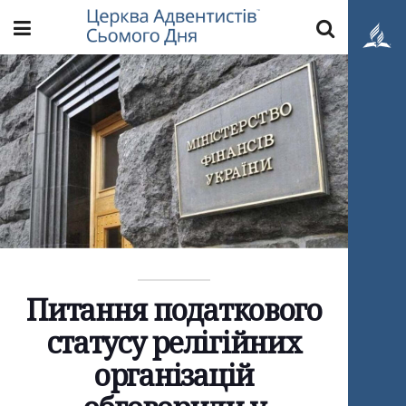
Питання податкового
статусу релігійних
організацій