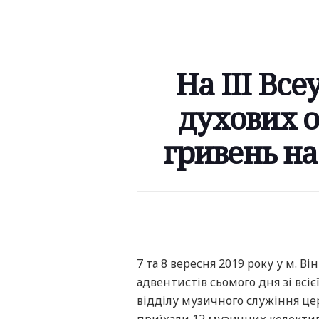
На III Вс
духових о
гривень на
7 та 8 вересня 2019 року у м.
адвентистів сьомого дня зі всі
відділу музичного служіння цер