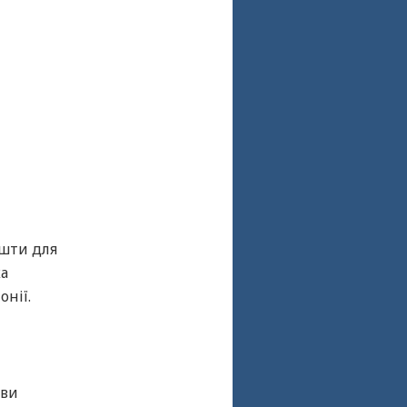
ошти для
ка
онії.
кви