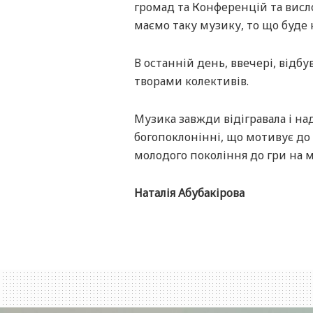
громад та Конференцій та висло
маємо таку музику, то що буде 
В останній день, ввечері, відб
творами колективів.
Музика завжди відігравала і над
богопоклонінні, що мотивує до
молодого покоління до гри на 
Наталія Абубакірова