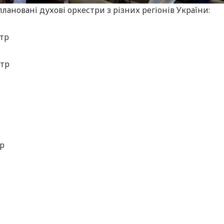
лановані духові оркестри з різних регіонів України:
тр
стр
тр