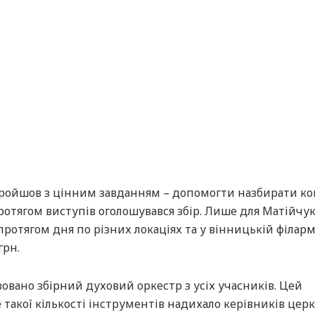
пройшов з цінним завданням – допомогти назбирати к
ротягом виступів оголошувався збір. Лише для Матійчу
протягом дня по різних локаціях та у вінницькій філарм
грн.
ізовано збірний духовий оркестр з усіх учасників. Цей
такої кількості інструментів надихало керівників цер