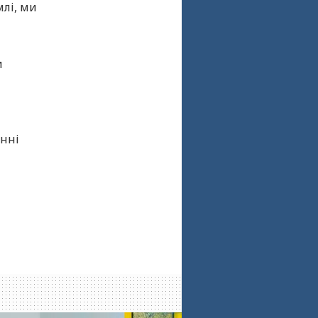
млі, ми
и
енні