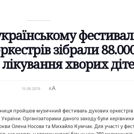
еукраїнському фестивал
ркестрів зібрали 88.00
 лікування хворих діт
A
15.09.2019
A
 Вінниця пройшов музичний фестиваль духових оркестрі
єї України. Організаторами даного заходу були керівник
кви Олена Носова та Михайло Кумчак. Для участі у фес