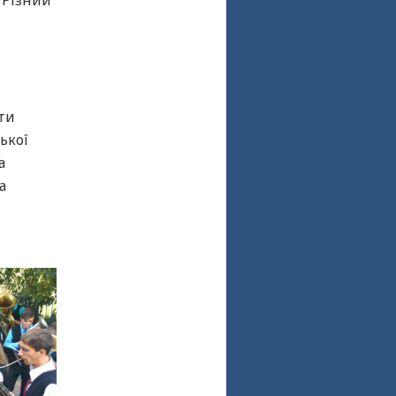
 Різний
ти
ької
а
а