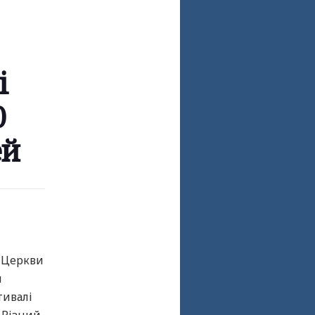
і
0
ей
в Церкви
и
тивалі