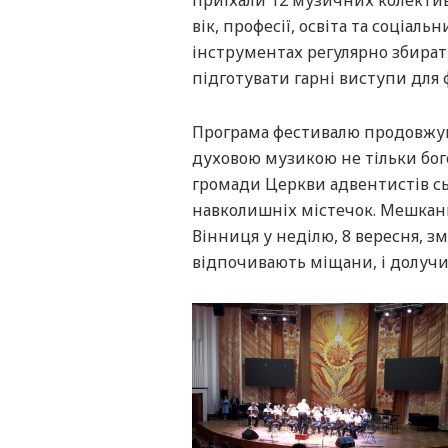
приїхали 12 музичних колективі
вік, професії, освіта та соціа
інструментах регулярно збирати
підготувати гарні виступи для 
Програма фестивалю продовжува
духовою музикою не тільки бо
громади Церкви адвентистів сьо
навколишніх містечок. Мешканц
Вінниця у неділю, 8 вересня, з
відпочивають міщани, і долучит