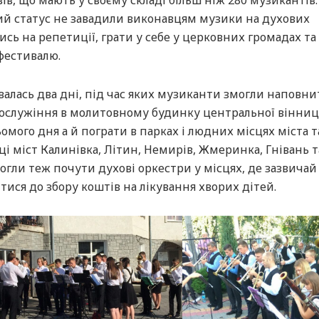
в, що мають у своєму складі більш ніж 280 музикантів.
льний статус не завадили виконавцям музики на духових
сь на репетиції, грати у себе у церковних громадах та
фестивалю.
лась два дні, під час яких музиканти змогли наповни
гослужіння в молитовному будинку центральної вінниц
мого дня а й пограти в парках і людних місцях міста т
і міст Калинівка, Літин, Немирів, Жмеринка, Гнівань т
могли теж почути духові оркестри у місцях, де зазвичай
ися до збору коштів на лікування хворих дітей.