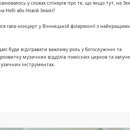
влювалось у словах спікерів про те, що якщо тут, на Зе
на Небі або Новій Землі?
увся гала-концерт у Вінницькій філармонії з найкращим
алі буде відігравати важливу роль у богослужінні та
 розвитку музичних відділів помісних церков та залуч
музичних інструментах.