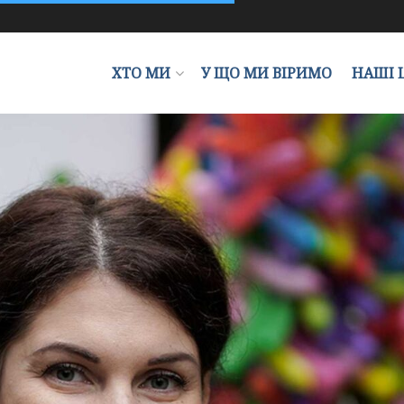
ХТО МИ
У ЩО МИ ВІРИМО
НАШІ 