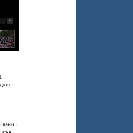
-
+
,
дків
нлайн і
и вже