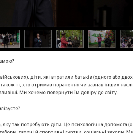
рамою?
ійськових), діти, які втратили батьків (одного або двох)
також ті, хто отримав поранення чи зазнав інших наслі
зливіші. Ми хочемо повернути їм довіру до світу.
лізуєте?
, яку так потребують діти. Це психологічна допомога (о
 табори, творчі й спортивні гуртки, соціальні заходи. М