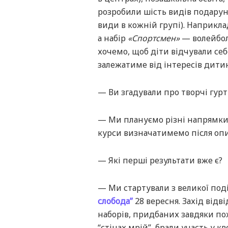
розробили шість видів подарунк
види в кожній групі). Наприкла
а набір
«Спортсмен»
— волейболь
хочемо, щоб діти відчували себ
залежатиме від інтересів дити
— Ви згадували про творчі гурт
— Ми плануємо різні напрямки 
курси визначатимемо після опит
— Які перші результати вже є?
— Ми стартували з великої поді
слобода”
28 вересня. Захід відв
наборів, придбаних завдяки по
“стінах мрій”, брали участь у кв