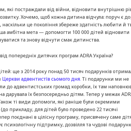
, які постраждали від війни, відновити внутрішню рі
озвитку. Хочемо, щоб кожна дитина відчула: поруч є до
, наскільки це покоління збереже здатність любити й т
ша амбітна мета — допомогти 100 000 дітей відновити
ізуватися та знову відчути смак дитинства.
 від попередніх дитячих програм ADRA Україна?
тей: ще з 2014 року понад 50 тисяч подарунків отрим
и
Церкви адвентистів сьомого дня
.
Ті подарунки ми не
ли до адвентистських громад коробки, їх там наповню
а дарувала їх безпосередньо дітям. Тепер у межах ADR
акож ті види допомоги, які раніше були окремими
(до прикладу, для дітей було проведено 22 тисячі
епер поєднані в цілісну програму, присвячену саме діт
є психологічну підтримку, дозвілля та чудові подарунк