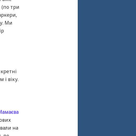
 (по три
аркери,
у. Ми
ір
нкретні
 і віку.
Мамаєва
кових
вали на
, де