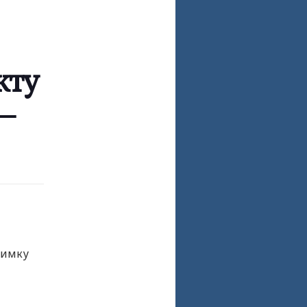
кту
—
римку