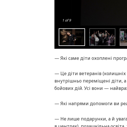
1
of 9
— Які саме діти охоплені прог
— Це діти ветеранів (колишніх в
внутрішньо переміщені діти, а 
бойових дій. Усі вони — найвра
— Які напрями допомоги ви реа
— Не лише подарунки, а й увага
в центрах), позашкільна освіта,