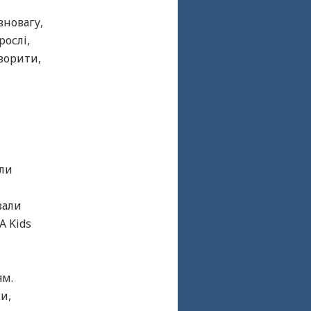
вновагу,
рослі,
ворити,
али
вали
A Kids
ям.
и,