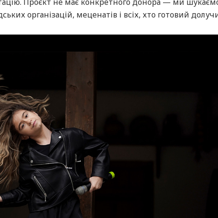
птацію. Проєкт не має конкретного донора — ми шукаєм
ських організацій, меценатів і всіх, хто готовий долуч