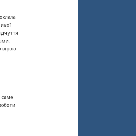
доклала
ливої
відчуття
ами.
з вірою
й
 саме
 роботи