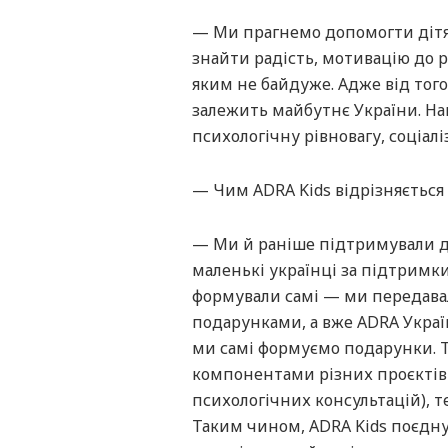
— Ми прагнемо допомогти дітям
знайти радість, мотивацію до р
яким не байдуже. Адже від того
залежить майбутнє України. На
психологічну рівновагу, соціал
— Чим ADRA Kids відрізняється
— Ми й раніше підтримували ді
маленькі українці за підтримк
формували самі — ми передава
подарунками, а вже ADRA Україн
ми самі формуємо подарунки. Т
компонентами різних проєктів 
психологічних консультацій), т
Таким чином, ADRA Kids поєдну