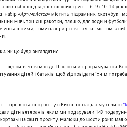
ових наборів для двох вікових груп — 6–9 і 10–14 років
д, набір
«Арт-майстер»
містить підрамник, скетчбук і м
ний м’яч, тенісні ракетки, пляшку для води й футболк
е унікальними, тому набори різняться за змістом, а виб
ни.
ки. Як це буде виглядати?
— від вивчення мов до ІТ-освіти й програмування. Ко
ування дітей і батьків, щоб відповідати їхнім потребам
ї — презентації проєкту в Києві в козацькому селищі
“
ідали діти ветеранів, яким ми подарували 149 подарун
жертвам на сайті проєкту. Малюки до шести років малю
естах, а батьки — у майстер-класі психологів Healthy 360