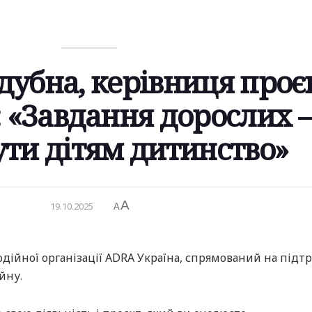
убна, керівниця проє
: «Завдання дорослих 
ти дітям дитинство»
A
19.10.2025
A
одійної організації ADRA Україна, спрямований на підт
йну.