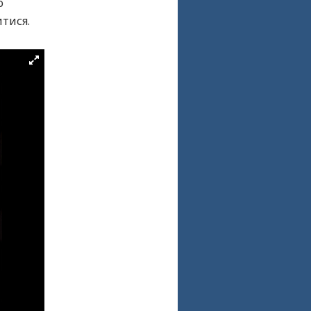
о
итися.