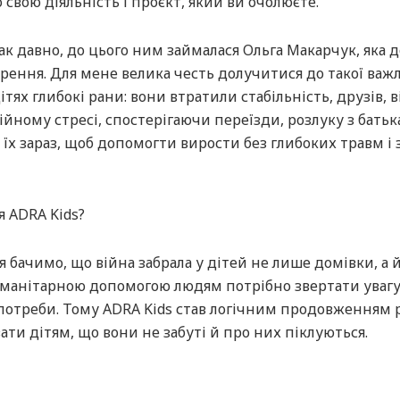
свою діяльність і проєкт, який ви очолюєте.
к давно, до цього ним займалася Ольга Макарчук, яка 
ворення. Для мене велика честь долучитися до такої важ
ітях глибокі рани: вони втратили стабільність, друзів, 
тійному стресі, спостерігаючи переїзди, розлуку з батьк
їх зараз, щоб допомогти вирости без глибоких травм і 
я ADRA Kids?
я бачимо, що війна забрала у дітей не лише домівки, а 
гуманітарною допомогою людям потрібно звертати увагу
ї, потреби. Тому ADRA Kids став логічним продовженням
ти дітям, що вони не забуті й про них піклуються.