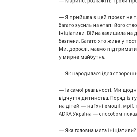
— Марино, розкажіть трохи про 
— Я прийшла в цей проєкт не та
багато зусиль на етапі його ст
ініціативи. Війна залишила на д
безпеки. Багато хто живе у пос
Ми, дорослі, маємо підтримати 
у мирне майбутнє.
— Як народилася ідея створенн
— Із самої реальності. Ми щодн
відчуття дитинства. Поряд із 
на дітей — на їхні емоції, мрі
ADRA Україна — способом показа
— Яка головна мета ініціативи?