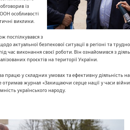
обговорив із
 ООН особливості
стичні виклики.
ож поспілкувався з
до актуальної безпекової ситуації в регіоні та труднощ
д час виконання своєї роботи. Він ознайомився з діял
алізованих проєктів на території України.
а працю у складних умовах та ефективну діяльність на
е отримав журнал «Захищаючи серце нації у часи війни
мність українського народу.