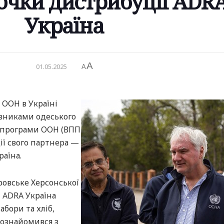
точки дистрибуції ADR
Україна
A
01.05.2025
A
 ООН в Україні
авниками одеського
ї програми ООН (ВПП
ії свого партнера —
раїна.
кровське Херсонської
и ADRA Україна
бори та хліб,
 ознайомився з