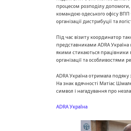
процесом розподілу допомоги, 
командою одеського офісу ВПП
організації дистрибуції та логі
Під час візиту координатор так
представниками ADRA Україна що
якими стикаються працівники пі
організації та особливостями ре
ADRA Україна отримала подяку з
На знак вдячності Матіас Шмал
символ і нагадування про незла
ADRA Україна