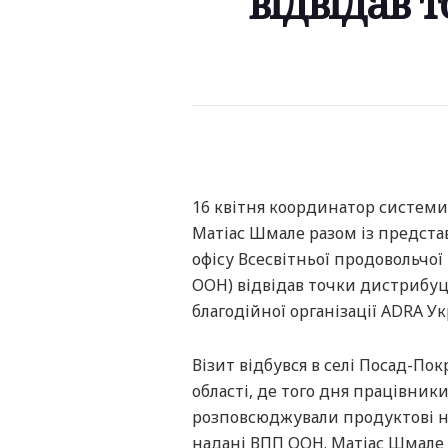
відвідав 
16 квітня координатор системи
Матіас Шмале разом із предст
офісу Всесвітньої продовольчо
ООН) відвідав точки дистрибуц
благодійної організації ADRA Ук
Візит відбувся в селі Посад-По
області, де того дня працівник
розповсюджували продуктові на
надані ВПП ООН. Матіас Шмале