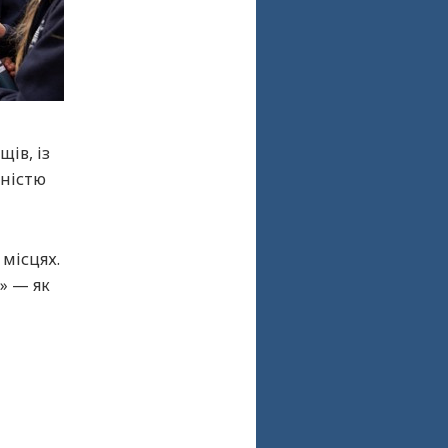
ів, із
ьністю
 місцях.
» — як