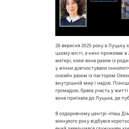
26 вересня 2025 року в Луцьку 
цьому місті, а нині проживає в 
матері, коли вона разом із род
у жінки діагностували онкологі
онлайн разом із пастором Олек
внутрішній мир і надію. Пізніш
громадою, брала участь у житт
вона приїхала до Луцька, де пуб
В оздоровчому центрі «Наш Дім»
минулого року відбувся коротко
який завершився служінням хреще