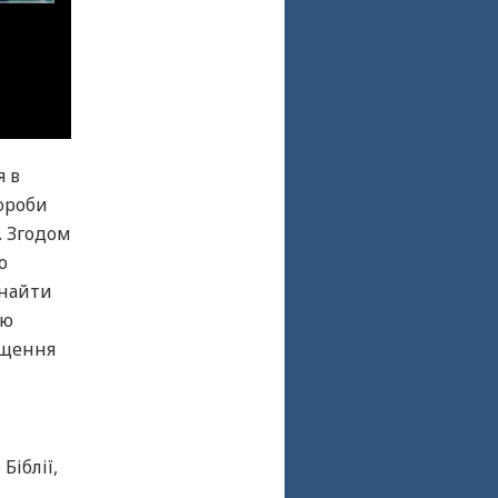
я в
вороби
. Згодом
ю
знайти
ою
ещення
Біблії,