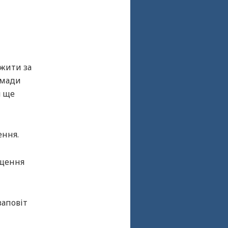
 жити за
омади
я ще
ення.
ещення
заповіт