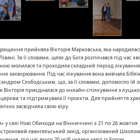
хрещення прийняла Вікторія Марковська, яка народилас
Лівані. За її словами, шлях до Бога розпочався під час х
иною молилася та проходила складний період лікування
чне захворювання. Під час лікування вона вивчала Біблі
сандром Слободським, що, за її словами, допомогло їй 
е Вікторія приєдналася до онлайн-спілкування з луцьк
і церкви та підтримувала її проєкти. Для прийняття хр
лічно засвідчила свою віру.
 у селі Нові Обиходи на Вінниччині з 21 по 26 жовтня
строковий євангельський захід, організований Школою 
ння, під час якого 20 осіб уклали завіт із Богом.