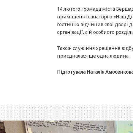
14 лютого громада міста Бершад
приміщенні санаторію «Наш Ді
гостинно відчинив свої двері д
організації, а й особисто розді
Також служіння хрещення відбу
приєдналася ще одна людина.
Підготувала Наталія Амосенков