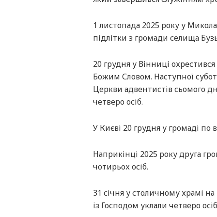
1 листопада 2025 року у Микола
підлітки з громади селища Бузь
20 грудня у Вінниці охрестився
Божим Словом. Наступної субот
Церкви адвентистів сьомого дн
четверо осіб.
У Києві 20 грудня у громаді по 
Наприкінці 2025 року друга гр
чотирьох осіб.
31 січня у столичному храмі на
із Господом уклали четверо осіб