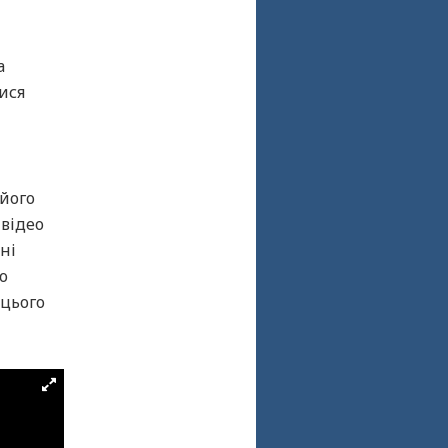
а
ися
 його
 відео
ні
о
 цього