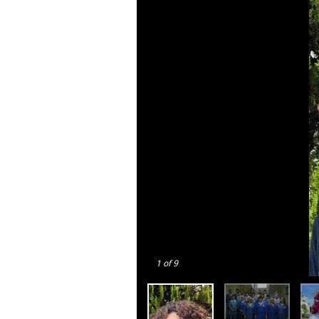
1
of 9