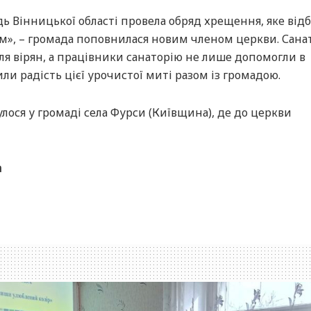
ь Вінницької області провела обряд хрещення, яке відб
м», – громада поповнилася новим членом церкви. Сана
ля вірян, а працівники санаторію не лише допомогли в
лили радість цієї урочистої миті разом із громадою.
лося у громаді села Фурси (Київщина), де до церкви
а