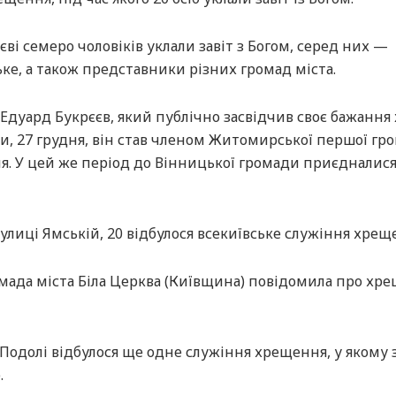
єві семеро чоловіків уклали завіт з Богом, серед них —
ке, а також представники різних громад міста.
 Едуард Букрєєв, який публічно засвідчив своє бажання
и, 27 грудня, він став членом Житомирської першої гр
я. У цей же період до Вінницької громади приєдналис
вулиці Ямській, 20 відбулося всекиївське служіння хрещ
омада міста Біла Церква (Київщина) повідомила про хр
 Подолі відбулося ще одне служіння хрещення, у якому 
.