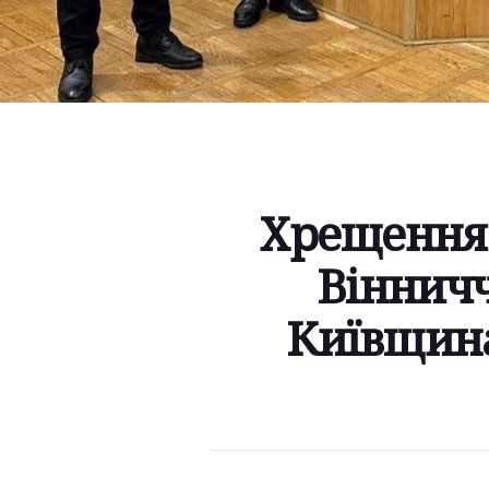
Хрещення в
Віннич
Київщина