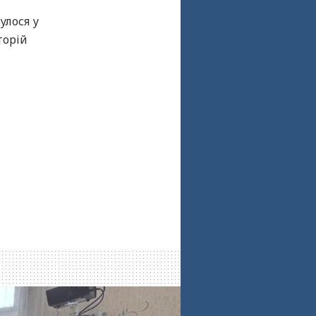
улося у
торій