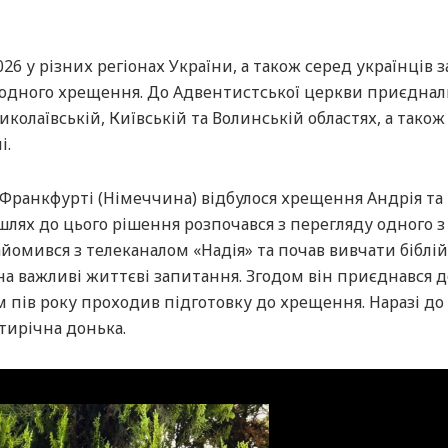
6 у різних регіонах України, а також серед українців з
водного хрещення. До Адвентистської церкви приєднал
колаївській, Київській та Волинській областях, а також
і.
 Франкфурті (Німеччина) відбулося хрещення Андрія та
шлях до цього рішення розпочався з перегляду одного з
найомився з телеканалом «Надія» та почав вивчати біблій
на важливі життєві запитання. Згодом він приєднався д
 пів року проходив підготовку до хрещення. Наразі до
ятирічна донька.