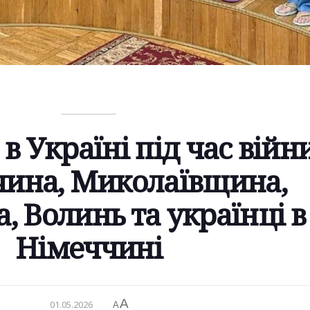
 Україні під час війни
чина, Миколаївщина,
, Волинь та українці в
Німеччині
A
01.05.2026
A