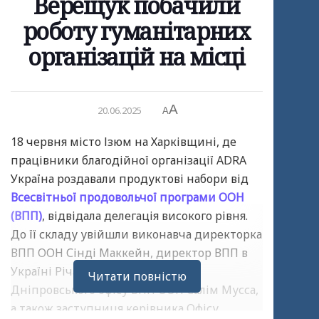
Верещук побачили
роботу гуманітарних
організацій на місці
A
20.06.2025
A
18 червня місто Ізюм на Харківщині, де
працівники благодійної організації ADRA
Україна роздавали продуктові набори від
Всесвітньої продовольчої програми ООН
(ВПП)
, відвідала делегація високого рівня.
До її складу увійшли виконавча директорка
ВПП ООН Сінді Маккейн, директор ВПП в
Україні Річард Рейган, голова
Читати повністю
Дніпровського офісу ВПП ООН Салім Мусса,
а також заступниця керівника Офісу