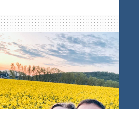
президента України Ірина Верещук і
представники місцевої влади — начальник
військової адміністрації Ізюма Сергій
Федченко та начальник управління освіти
Олексій Безкоровайний.
Почесні гості стали свідками процесу
видачі гуманітарної допомоги,
поспілкувалися з працівниками ADRA
Україна та мешканцями міста, дізналися
більше про ситуацію в Ізюмі та організацію
допомоги на місцях.
Роздача продуктових наборів від ВПП ООН
за підтримки
швейцарського
представництва ADRA
проходила на двох
локаціях: у зруйнованій під час окупації
школі, де допомогу отримали 300 осіб, та на