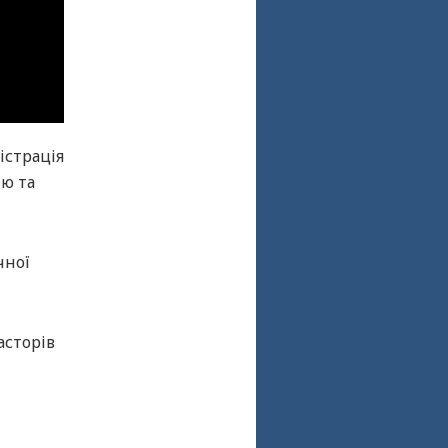
істрація
ою та
чної
асторів