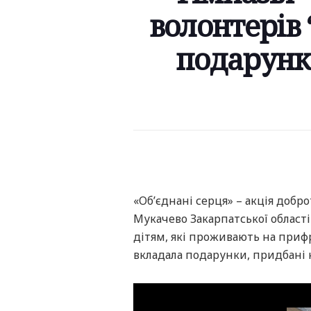
волонтерів
подарунк
«Об’єднані серця» – акція добр
Мукачево Закарпатської област
дітям, які проживають на прифр
вкладала подарунки, придбані н