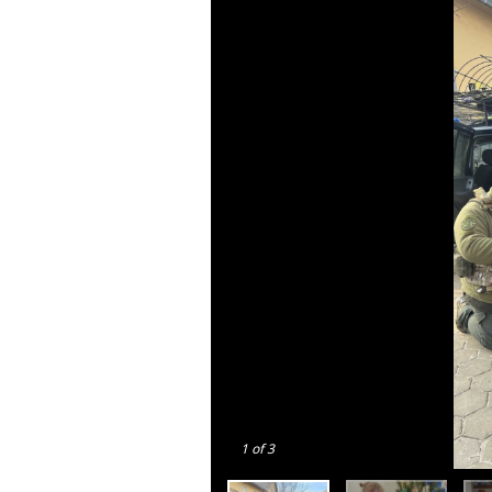
1
of 3