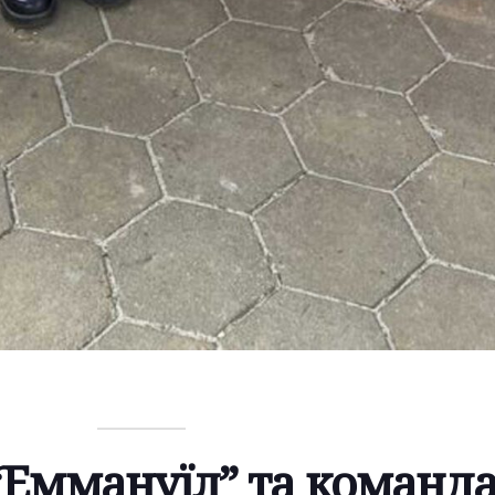
“Еммануїл” та команд