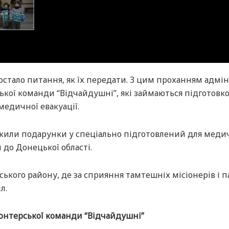
остало питання, як їх передати. З цим проханням адмін
ької команди “Відчайдушні”, які займаються підготовк
едичної евакуації.
ажили подарунки у спеціально підготовлений для меди
 до Донецької області.
ького району, де за сприяння тамтешніх місіонерів і п
л.
онтерської команди “Відчайдушні”