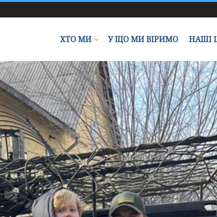
ХТО МИ
У ЩО МИ ВІРИМО
НАШІ 