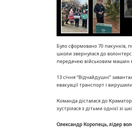
Було сформовано 70 пакунків, п
школи звернулася до волонтерс
передачею військовим машин м
13 січня “Відчайдушні” завант
евакуації транспорт і вирушили
Команда дісталася до Краматорс
зустрілася з дітьми однієї зі шкі
Олександр Коропець, лідер вол