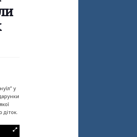
ли
х
нуїл” у
одарунки
якої
 діток.