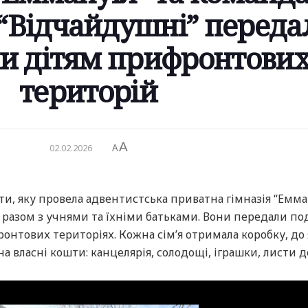
 “Відчайдушні” переда
и дітям прифронтови
територій
A
02.02.2026
A
оти, яку провела адвентистська приватна гімназія “Емма
і разом з учнями та їхніми батьками. Вони передали п
онтових територіях. Кожна сім’я отримала коробку, до 
а власні кошти: канцелярія, солодощі, іграшки, листи до