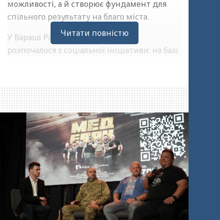
можливості, а й створює фундамент для
спільного результату на благо міста.
Читати повністю
У Вараші Рівненської області усе
розпочалося з соціальної ініціативи: на базі
місцевої адвентистської церкви Андрій
Періг, пастор громади та фахівець у галузі
візуалізації, організував безкоштовні
благодійні курси з дизайну. Ця ініціатива
не залишилася непоміченою в місті,
продемонструвавши відкритість церкви
до потреб громади у розвитку та навчанні.