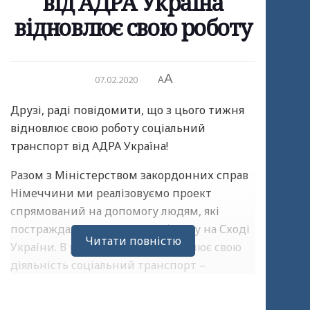
від АДРА Україна
відновлює свою роботу
A
07.02.2020
A
Друзі, раді повідомити, що з цього тижня
відновлює свою роботу соціальний
транспорт від АДРА Україна!
Разом з Міністерством закордонних справ
Німеччини ми реалізовуємо проект
спрямований на допомогу людям, які
постраждали внаслідок конфлікту на Сході
Читати повністю
України. В рамках проекту здійснює свою
діяльність соціальний транспорт –
безкоштовні автобуси. Для людей, які
проживають в «ізольованих» населених