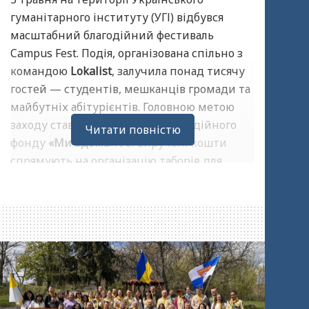
гуманітарного інституту (УГІ) відбувся
масштабний благодійний фестиваль
Campus Fest. Подія, організована спільно з
командою
Lokalist
, залучила понад тисячу
гостей — студентів, мешканців громади та
майбутніх абітурієнтів. Головною метою
заходу став збір коштів для благодійного
Читати повністю
фонду
«Ми вдома»
. Усі виручені кошти
спрямують на організацію таборів для
дітей військовослужбовців та дітей, які
пережили окупацію.
Керівниця рекламного відділу УГІ Христина
Москаленко підкреслила, що такий формат
— це сучасна трансформація дня відкритих
дверей, де замість формальних зустрічей
гості потрапляють у живе середовище