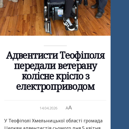
Адвентисти Теофіполя
передали ветерану
колісне крісло з
електроприводом
A
14.04.2026
A
У Теофіполі Хмельницької області громада
Церкви адвентистів сьомого дня 5 квітня