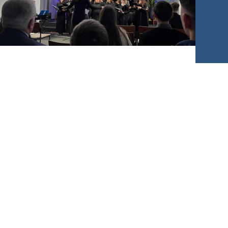
примірники християнської книги «Велика
боротьба».
Новини Поділля
У Чернівцях провели
благодійні концерти
на підтримку
військових та їхніх
родин
A
12.04.2026
A
У Чернівцях у січні та лютому в
адвентистських громадах відбулися