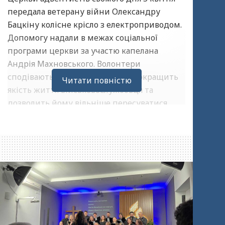
передала ветерану війни Олександру
Бацкіну колісне крісло з електроприводом.
Допомогу надали в межах соціальної
програми церкви за участю капелана
Андрія Махновського. Волонтери
сподіваються, що нова техніка покращить
Читати повністю
якість життя військовослужбовця та
дозволить йому вільніше пересуватися.
Після отримання електровізка Олександр
зміг повернутися додому майже
самостійно.
Під час зустрічі організатори
поспілкувалися з ветераном, звершили
спільну молитву за захисників і мир в
Україні, а також поділилися біблійними
роздумами та подарували присутнім