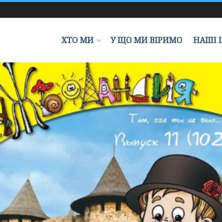
ХТО МИ
У ЩО МИ ВІРИМО
НАШІ 