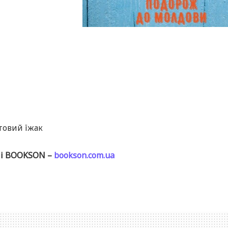
товий їжак
ні BOOKSON –
bookson.com.ua