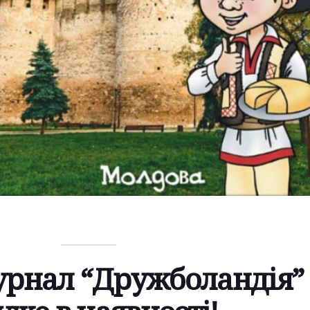
рнал “Дружболандія”