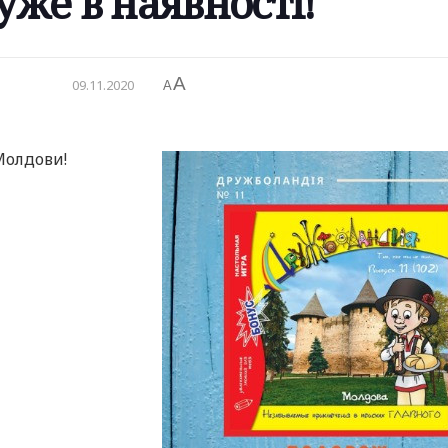
 уже в наявності!
A
09.11.2020
A
Молдови!