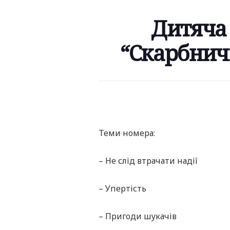
Дитяча 
“Скарбничк
Теми номера:
– Не слід втрачати надії
– Упертість
– Пригоди шукачів