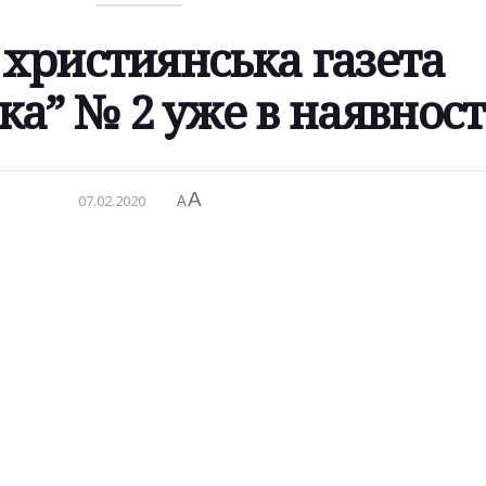
християнська газета
а” № 2 уже в наявност
A
07.02.2020
A