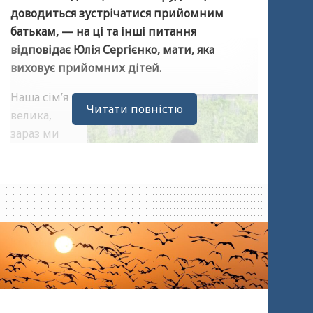
доводиться зустрічатися прийомним
батькам, — на ці та інші питання
відповідає Юлія Сергієнко, мати, яка
виховує прийомних дітей.
Наша сім’я
Читати повністю
велика,
зараз ми
живемо в
Новгород-
Сіверськом
у
Чернігівсь
кої області.
Ми з
чоловіком
Валерієм виховуємо 10 дітей: 3 наших