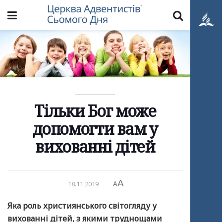
Тільки Бог може
допомогти вам у
вихованні дітей
A
18.11.2019
A
Яка роль християнського світогляду у
вихованні дітей, з якими труднощами