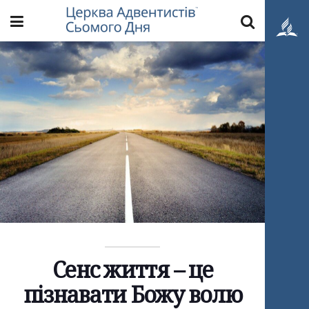
Сенс життя – це
пізнавати Божу волю