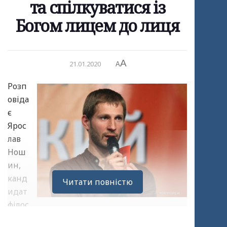
та спілкуватися із
Богом лицем до лиця
A
21.01.2020
A
Розп
овіда
є
Ярос
лав
Нош
ин,
канд
Читати повністю
идат
філос
офських наук, доцент кафедри філософії та