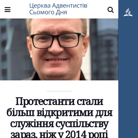
Протестанти стали
більш відкритими для
служіння суспільству
зараз, ніж у 2014 році