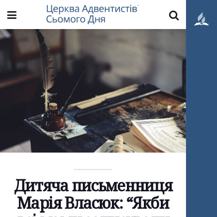
Дитяча письменниця
Марія Власюк: “Якби