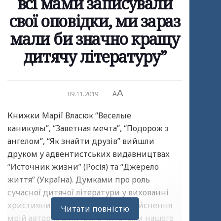
всі мами записували
свої оповідки, ми зараз
мали би значно кращу
дитячу літературу”
A
09.11.2019
A
Книжки Марії Власюк “Веселые
каникулы”, “Заветная мечта”, “Подорож з
ангелом”, “Як знайти друзів” вийшли
друком у адвентистських видавництвах
“Источник жизни” (Росія) та “Джерело
життя” (Україна). Думками про роль
сучасної дитячої літератури у вихованні
християнина та рецептом до здійснення
Читати повністю
мрій авторка ділиться з читачами нашого