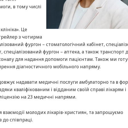
оги, в тому числі
клініка». Це
 трейлер з чотирма
алізований фургон – стоматологічний кабінет, спеціалі
т, спеціалізований фургон – аптека, а також транспорт 
рсоналу для надання допомоги пацієнтам. Також ми гот
ширення діагностичного мобільного напряму.
одовжує надавати медичні послуги амбулаторно та в фо
вдяки кваліфікованим і відданим своїй справі лікарям і
ліцензію на 23 медичні напрями.
 взаємодії молодих лікарів-християн, та запрошуємо
 до співпраці.