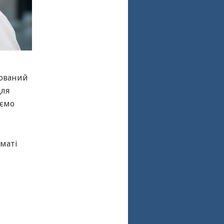
зований
для
уємо
рматі