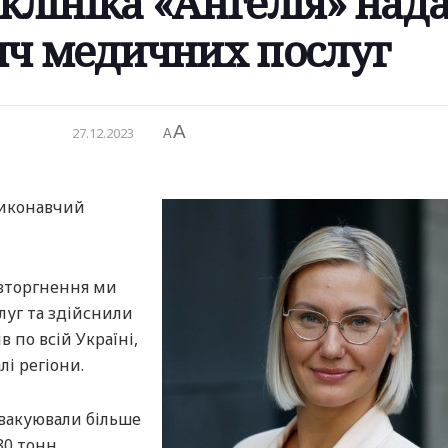
клініка «Ангелія» над
яч медичних послуг
A
27.12.2023
A
виконавчий
вторгнення ми
луг та здійснили
 по всій Україні,
і регіони.
 евакуювали більше
80 тонн