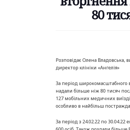
вторгнення 
80 тис
Розповідає Олена Владовська, 
директор клініки «Ангелія»
За період широкомасштабного 
надали більше ніж 80 тисяч пос
127 мобільних медичних виїздів
особливо в найбільш постраждал
За період з 24.02.22 по 30.04.22
600 осіб. Також роздали більше 