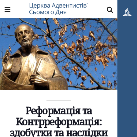
Реформація та
Kонтрреформація:
здобутки та наслідки