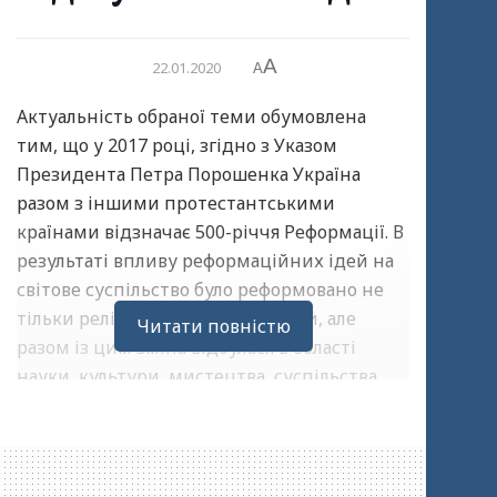
A
22.01.2020
A
Актуальність обраної теми обумовлена
тим, що у 2017 році, згідно з Указом
Президента Петра Порошенка Україна
разом з іншими протестантськими
країнами відзначає 500-річчя Реформації. В
результаті впливу реформаційних ідей на
світове суспільство було реформовано не
тільки релігійну складову Європи, але
Читати повністю
разом із цим зміна відбулася в області
науки, культури, мистецтва, суспільства,
політики і т. д.
Причини появи контрреформаційного руху